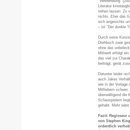
"Verblendung" (200
Literatur kinotaug
sehen lassen. Zu vi
nichts. Eher das G
sich angesichts un
– ist "Der dunkle T
Durch seine Konzen
Drehbuch zwar ges
ohne das unbeleckt
Mittwelt erfolgt e
das viel zur Chara
beiträgt, gerät zu
Darunter leidet ni
auch Jakes Verhält
wie in der Vorlage
Mitfiebern schwer,
überwältigend die
Schauspielern liegt
gehabt. Mehr wäre 
Fazit: Regisseur 
von Stephen Kin
ordentlich verhob