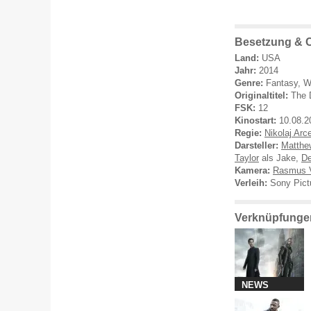
Besetzung & C
Land:
USA
Jahr:
2014
Genre:
Fantasy, W
Originaltitel:
The 
FSK:
12
Kinostart:
10.08.2
Regie:
Nikolaj Arce
Darsteller:
Matthe
Taylor
als Jake,
De
Kamera:
Rasmus 
Verleih:
Sony Pict
Verknüpfungen
NEWS