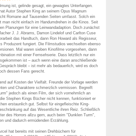
ilmung ist, gelinde gesagt, ein gewagtes Unterfangen.
 hat Autor Stephen King an seinem Opus Magnum
acht Romane auf Tausenden Seiten umfasst. Solch ein
 man nicht einfach im Handumdrehen in die Kinos. Seit
sten Planungen für eine Leinwandadaption. Doch zunächst
Macher J. J. Abrams, Damon Lindelof und Carlton Cuse
orarbeit das Handtuch, dann Ron Howard als Regisseur,
ls Produzent fungiert. Die Filmstudios wechselten ebenso
ersionen. Mal waren sieben Kinofilme vorgesehen, dann
mbination mit einer Fernsehserie. Dass letztlich nur ein
ausgekommen ist – auch wenn eine daran anschließende
Gespräch bleibt – ist mehr als bedauerlich, wird es doch
och dessen Fans gerecht.
end auf Kosten der Vielfalt. Freunde der Vorlage werden
ten und Charaktere schmerzlich vermissen. Begreift
rm" jedoch als einen Film, der sich vornehmlich an
 die Stephen Kings Bücher nicht kennen, funktioniert er
chen erstaunlich gut. Selbst für eingefleischte King-
eschränkung auf das Wesentliche ihren Reiz. Schließlich
ter des Horrors allzu gern, auch beim "Dunklen Turm",
en und dadurch ermüdenden Erzählung.
Arcel hat bereits mit seinen Drehbüchern für