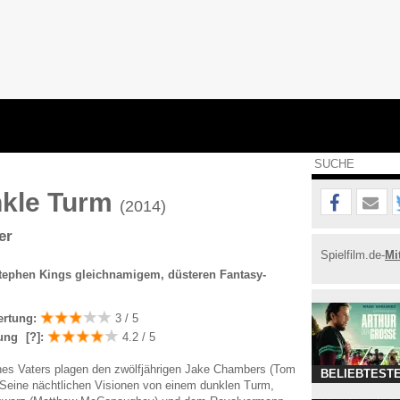
nkle Turm
(2014)
er
Spielfilm.de-
Mi
tephen Kings gleichnamigem, düsteren Fantasy-
ertung:
3 / 5
ung
[?]
:
4.2 / 5
es Vaters plagen den zwölfjährigen Jake Chambers (Tom
BELIEBTESTE
 Seine nächtlichen Visionen von einem dunklen Turm,