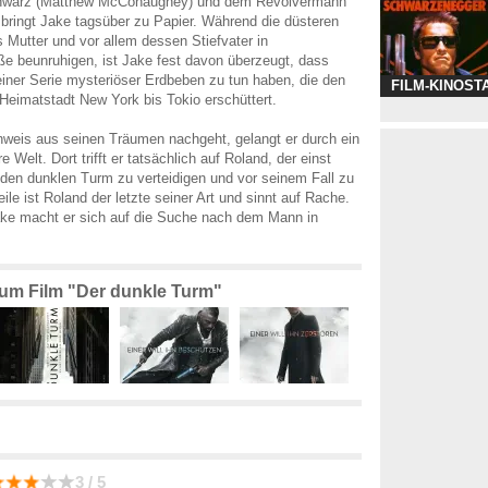
hwarz (Matthew McConaughey) und dem Revolvermann
) bringt Jake tagsüber zu Papier. Während die düsteren
Mutter und vor allem dessen Stiefvater in
beunruhigen, ist Jake fest davon überzeugt, dass
iner Serie mysteriöser Erdbeben zu tun haben, die den
FILM-KINOST
eimatstadt New York bis Tokio erschüttert.
weis aus seinen Träumen nachgeht, gelangt er durch ein
e Welt. Dort trifft er tatsächlich auf Roland, der einst
den dunklen Turm zu verteidigen und vor seinem Fall zu
ile ist Roland der letzte seiner Art und sinnt auf Rache.
e macht er sich auf die Suche nach dem Mann in
zum Film "Der dunkle Turm"
3 / 5