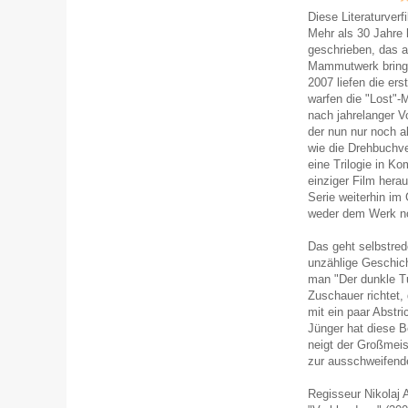
Diese Literaturverf
Mehr als 30 Jahre
geschrieben, das 
Mammutwerk bringt
2007 liefen die er
warfen die "Lost"-
nach jahrelanger V
der nun nur noch a
wie die Drehbuchv
eine Trilogie in Ko
einziger Film her
Serie weiterhin im 
weder dem Werk n
Das geht selbstred
unzählige Geschich
man "Der dunkle Tu
Zuschauer richtet,
mit ein paar Abstri
Jünger hat diese B
neigt der Großmeis
zur ausschweifend
Regisseur Nikolaj 