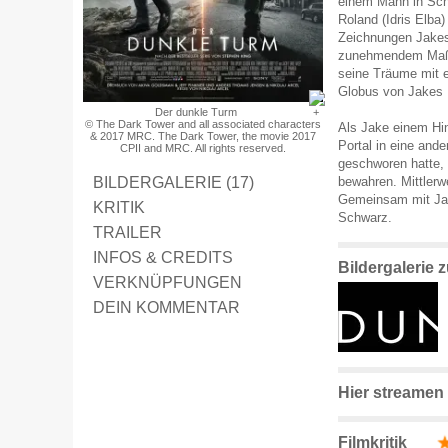
einem Mann in Sc
Roland (Idris Elba
Zeichnungen Jakes 
zunehmendem Maße 
seine Träume mit e
Globus von Jakes H
Der dunkle Turm
© The Dark Tower and all associated characters
Als Jake einem Hin
& 2017 MRC. The Dark Tower, the movie 2017
Portal in eine ander
CPII and MRC. All rights reserved.
geschworen hatte, 
BILDERGALERIE (17)
bewahren. Mittlerwe
Gemeinsam mit Jak
KRITIK
Schwarz.
TRAILER
INFOS & CREDITS
Bildergalerie 
VERKNÜPFUNGEN
DEIN KOMMENTAR
Hier streamen
Filmkritik