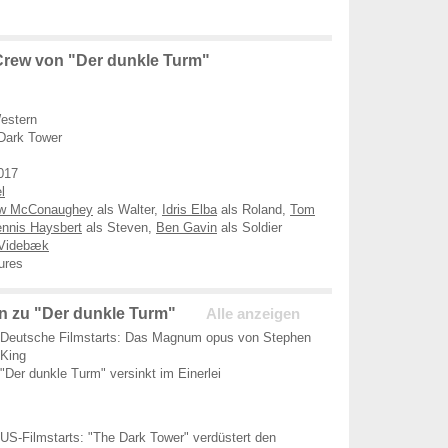
rew von "Der dunkle Turm"
estern
Dark Tower
017
l
w McConaughey
als Walter,
Idris Elba
als Roland,
Tom
nnis Haysbert
als Steven,
Ben Gavin
als Soldier
Videbæk
ures
 zu "Der dunkle Turm"
Alle anzeigen
Deutsche Filmstarts: Das Magnum opus von Stephen
King
"Der dunkle Turm" versinkt im Einerlei
US-Filmstarts: "The Dark Tower" verdüstert den