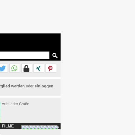
tglied werden
oder
einloggen
.
Arthur der Große
 FILME