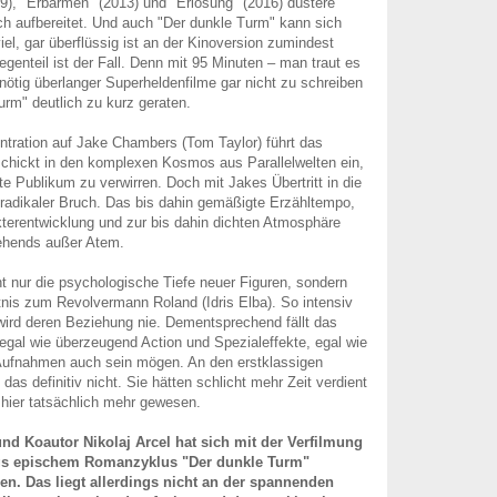
9), "Erbarmen" (2013) und "Erlösung" (2016) düstere
lich aufbereitet. Und auch "Der dunkle Turm" kann sich
el, gar überflüssig ist an der Kinoversion zumindest
egenteil ist der Fall. Denn mit 95 Minuten – man traut es
nötig überlanger Superheldenfilme gar nicht zu schreiben
urm" deutlich zu kurz geraten.
tration auf Jake Chambers (Tom Taylor) führt das
chickt in den komplexen Kosmos aus Parallelwelten ein,
e Publikum zu verwirren. Doch mit Jakes Übertritt in die
in radikaler Bruch. Das bis dahin gemäßigte Erzähltempo,
kterentwicklung und zur bis dahin dichten Atmosphäre
sehends außer Atem.
cht nur die psychologische Tiefe neuer Figuren, sondern
nis zum Revolvermann Roland (Idris Elba). So intensiv
 wird deren Beziehung nie. Dementsprechend fällt das
 egal wie überzeugend Action und Spezialeffekte, egal wie
 Aufnahmen auch sein mögen. An den erstklassigen
 das definitiv nicht. Sie hätten schlicht mehr Zeit verdient
hier tatsächlich mehr gewesen.
und Koautor Nikolaj Arcel hat sich mit der Verfilmung
gs epischem Romanzyklus "Der dunkle Turm"
en. Das liegt allerdings nicht an der spannenden