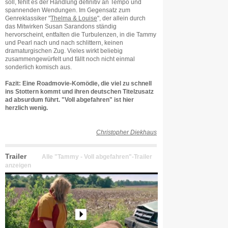
soll, fehlt es der Handlung definitiv an Tempo und
spannenden Wendungen. Im Gegensatz zum
Genreklassiker "
Thelma & Louise
", der allein durch
das Mitwirken Susan Sarandons ständig
hervorscheint, entfalten die Turbulenzen, in die Tammy
und Pearl nach und nach schlittern, keinen
dramaturgischen Zug. Vieles wirkt beliebig
zusammengewürfelt und fällt noch nicht einmal
sonderlich komisch aus.
Fazit: Eine Roadmovie-Komödie, die viel zu schnell
ins Stottern kommt und ihren deutschen Titelzusatz
ad absurdum führt. "Voll abgefahren" ist hier
herzlich wenig.
Christopher Diekhaus
Trailer
Alle "Tammy - Voll abgefahren"-Trailer
anzeigen