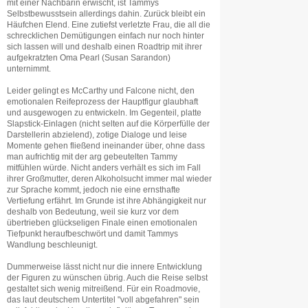
mit einer Nachbarin erwischt, ist Tammys
Selbstbewusstsein allerdings dahin. Zurück bleibt ein
Häufchen Elend. Eine zutiefst verletzte Frau, die all die
schrecklichen Demütigungen einfach nur noch hinter
sich lassen will und deshalb einen Roadtrip mit ihrer
aufgekratzten Oma Pearl (Susan Sarandon)
unternimmt.
Leider gelingt es McCarthy und Falcone nicht, den
emotionalen Reifeprozess der Hauptfigur glaubhaft
und ausgewogen zu entwickeln. Im Gegenteil, platte
Slapstick-Einlagen (nicht selten auf die Körperfülle der
Darstellerin abzielend), zotige Dialoge und leise
Momente gehen fließend ineinander über, ohne dass
man aufrichtig mit der arg gebeutelten Tammy
mitfühlen würde. Nicht anders verhält es sich im Fall
ihrer Großmutter, deren Alkoholsucht immer mal wieder
zur Sprache kommt, jedoch nie eine ernsthafte
Vertiefung erfährt. Im Grunde ist ihre Abhängigkeit nur
deshalb von Bedeutung, weil sie kurz vor dem
übertrieben glückseligen Finale einen emotionalen
Tiefpunkt heraufbeschwört und damit Tammys
Wandlung beschleunigt.
Dummerweise lässt nicht nur die innere Entwicklung
der Figuren zu wünschen übrig. Auch die Reise selbst
gestaltet sich wenig mitreißend. Für ein Roadmovie,
das laut deutschem Untertitel "voll abgefahren" sein