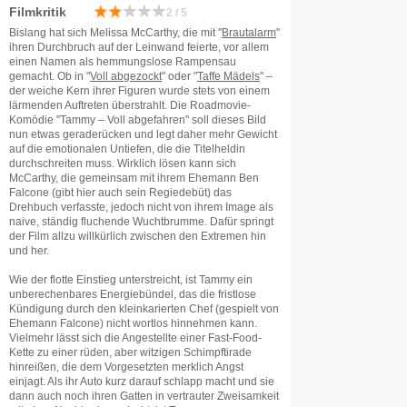
Filmkritik
2 / 5
Bislang hat sich Melissa McCarthy, die mit "
Brautalarm
"
ihren Durchbruch auf der Leinwand feierte, vor allem
einen Namen als hemmungslose Rampensau
gemacht. Ob in "
Voll abgezockt
" oder "
Taffe Mädels
" –
der weiche Kern ihrer Figuren wurde stets von einem
lärmenden Auftreten überstrahlt. Die Roadmovie-
Komödie "Tammy – Voll abgefahren" soll dieses Bild
nun etwas geraderücken und legt daher mehr Gewicht
auf die emotionalen Untiefen, die die Titelheldin
durchschreiten muss. Wirklich lösen kann sich
McCarthy, die gemeinsam mit ihrem Ehemann Ben
Falcone (gibt hier auch sein Regiedebüt) das
Drehbuch verfasste, jedoch nicht von ihrem Image als
naive, ständig fluchende Wuchtbrumme. Dafür springt
der Film allzu willkürlich zwischen den Extremen hin
und her.
Wie der flotte Einstieg unterstreicht, ist Tammy ein
unberechenbares Energiebündel, das die fristlose
Kündigung durch den kleinkarierten Chef (gespielt von
Ehemann Falcone) nicht wortlos hinnehmen kann.
Vielmehr lässt sich die Angestellte einer Fast-Food-
Kette zu einer rüden, aber witzigen Schimpftirade
hinreißen, die dem Vorgesetzten merklich Angst
einjagt. Als ihr Auto kurz darauf schlapp macht und sie
dann auch noch ihren Gatten in vertrauter Zweisamkeit