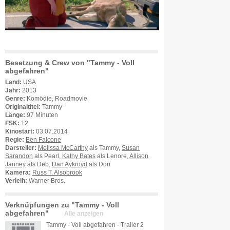
Besetzung & Crew von "Tammy - Voll
abgefahren"
Land:
USA
Jahr:
2013
Genre:
Komödie, Roadmovie
Originaltitel:
Tammy
Länge:
97 Minuten
FSK:
12
Kinostart:
03.07.2014
Regie:
Ben Falcone
Darsteller:
Melissa McCarthy
als Tammy,
Susan
Sarandon
als Pearl,
Kathy Bates
als Lenore,
Allison
Janney
als Deb,
Dan Aykroyd
als Don
Kamera:
Russ T. Alsobrook
Verleih:
Warner Bros.
Verknüpfungen zu "Tammy - Voll
abgefahren"
Alle anzeigen
Tammy - Voll abgefahren - Trailer 2