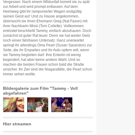
Vergessen. Nach einem Wildunfall kommt sie zu spät
zur Arbeit und wird prompt entlassen. Auf dem
Heimweg gibt ihr ramponierter Wagen endgültig
seinen Geist auf. Und zu Hause angekommen,
überrascht sie ihren Ehemann Greg (Nat Faxon) mit
ihrer Nachbarin Missi (Toni Collette). Vollkommen
entrüstet beschließt Tammy, einfach abzuhauen. Doch
zunächst ist guter Rat teuer. Denn sie hat weder Geld
noch einen fahrbaren Untersatz. Ganz unerwartet
springt ihr allerdings Oma Pearl (Susan Sarandon) zur
Seite, die ihr Erspartes und ihr Auto opfern will, wenn
sie Tammy begleiten darf. Ihre Enkelin ist wenig
begeistert, hat aber keine andere Wahl. Und so
machen die beiden Frauen schon bald die Straße
unsicher. Ihr Ziel sind die Niagarafälle, die Pearl schon
immer sehen wollte.
Bildergalerie zum Film "Tammy - Voll
abgefahren"
Hier streamen