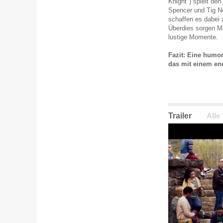
Knight") spielt de
Spencer und Tig No
schaffen es dabei
Überdies sorgen Ma
lustige Momente.
Fazit: Eine humo
das mit einem en
Trailer
Alle