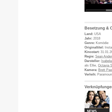
Besetzung & C
Land:
USA
Jahr:
2018
Genre:
Komödie
Originaltitel:
Inst
Kinostart:
31.01.2
Regie:
Sean Ande
Darsteller:
Isabel
als Ellie,
Octavia 
Kamera:
Brett Pa
Verleih:
Paramount
Verknüpfungen
NEWS