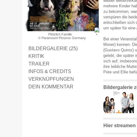
wieder weiterverka
mehrere Kinder hab
zu bekommen, war 
verspüren die beid
entschließen sich 
um später für eine
Plötzlich Familie
© Paramount Pictures Germany
Bei einer Veranstal
Moner) kennen. Die
BILDERGALERIE (25)
(Gustavo Quiroz) u
KRITIK
gelebt, die später
sich auf; insbeson
TRAILER
ihre leibliche Mutt
INFOS & CREDITS
Pete und Ellie befü
VERKNÜPFUNGEN
DEIN KOMMENTAR
Bildergalerie 
Hier streamen