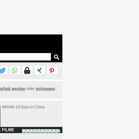
tglied werden
oder
einloggen
.
WHAM! 10 Days in China
 FILME