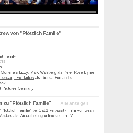
rew von "Plötzlich Familie"
ant Family
019
rs
a Moner
als Lizzy,
Mark Wahlberg
als Pete,
Rose Byrne
Spencer
,
Eve Harlow
als Brenda Fernandez
wlak
 Pictures Germany
 zu "Plötzlich Familie"
Alle anzeigen
"Plötzlich Familie" bei Sat.1 verpasst?: Film von Sean
Anders als Wiederholung online und im TV