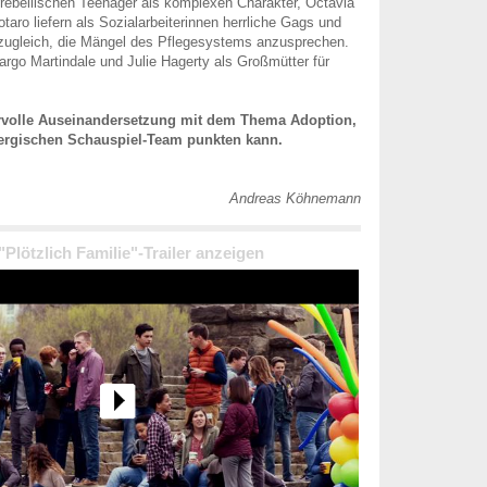
n rebellischen Teenager als komplexen Charakter, Octavia
taro liefern als Sozialarbeiterinnen herrliche Gags und
 zugleich, die Mängel des Pflegesystems anzusprechen.
rgo Martindale und Julie Hagerty als Großmütter für
rvolle Auseinandersetzung mit dem Thema Adoption,
ergischen Schauspiel-Team punkten kann.
Andreas Köhnemann
 "Plötzlich Familie"-Trailer anzeigen