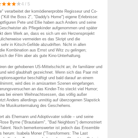
4 / 5
lie" verarbeitet der komödienerprobte Regisseur und Co-
("Kill the Boss 2", "Daddy's Home") eigene Erlebnisse:
ptfiguren Pete und Ellie haben auch Anders und seine
 Geschwister als Pflegekinder aufgenommen und später
rkt dem Werk an, dass es sich um ein Herzensprojekt
eulicherweise vermeiden es das Skript und die
 sehr in Kitsch-Gefilde abzudriften. Nicht in allen
ie Kombination aus Ernst und Witz zu gelingen;
sich der Film aber als gute Kino-Unterhaltung.
ören der gehobenen US-Mittelschicht an; ihr familiärer und
grund wird glaubhaft gezeichnet. Wenn sich das Paar mit
optionsagentur beschäftigt und bald darauf an einem
eilnimmt, wird dies in amüsanten Szenen eingefangen.
erungsversuchen an das Kinder-Trio steckt viel Humor;
twa bei einem Weihnachtsessen, das völlig außer
setzt Anders allerdings unnötig auf überzogenen Slapstick
liche Musikuntermalung des Geschehens.
rt als Ehemann und Adoptivvater solide – und seine
Rose Byrne ("Brautalarm", "Bad Neighbors") demonstriert
-Talent. Noch bemerkenswerter ist jedoch das Ensemble
s herum: Isabela Moner ("Transformers: The Last