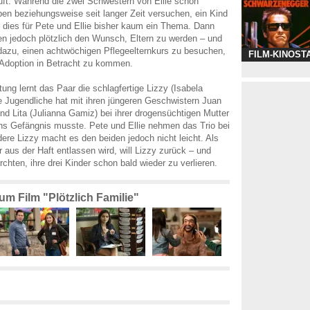
uft. Während die zwei Schwestern von Ellie schon
en beziehungsweise seit langer Zeit versuchen, ein Kind
dies für Pete und Ellie bisher kaum ein Thema. Dann
en jedoch plötzlich den Wunsch, Eltern zu werden – und
dazu, einen achtwöchigen Pflegeelternkurs zu besuchen,
FILM-KINOST
 Adoption in Betracht zu kommen.
tung lernt das Paar die schlagfertige Lizzy (Isabela
 Jugendliche hat mit ihren jüngeren Geschwistern Juan
nd Lita (Julianna Gamiz) bei ihrer drogensüchtigen Mutter
 ins Gefängnis musste. Pete und Ellie nehmen das Trio bei
dere Lizzy macht es den beiden jedoch nicht leicht. Als
er aus der Haft entlassen wird, will Lizzy zurück – und
rchten, ihre drei Kinder schon bald wieder zu verlieren.
zum Film "Plötzlich Familie"