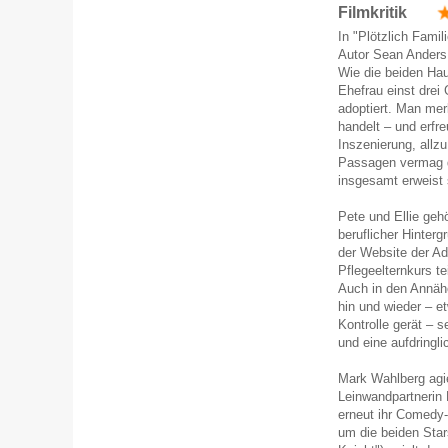
Filmkritik
In "Plötzlich Fami
Autor Sean Anders 
Wie die beiden Hau
Ehefrau einst drei
adoptiert. Man me
handelt – und erfr
Inszenierung, allzu
Passagen vermag d
insgesamt erweist 
Pete und Ellie geh
beruflicher Hinter
der Website der Ad
Pflegeelternkurs t
Auch in den Annäh
hin und wieder – e
Kontrolle gerät – 
und eine aufdring
Mark Wahlberg agie
Leinwandpartnerin 
erneut ihr Comedy
um die beiden Star