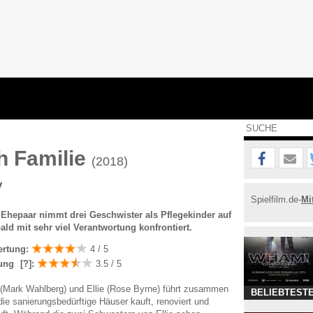
ch Familie
(2018)
y
Spielfilm.de-
Mi
Ehepaar nimmt drei Geschwister als Pflegekinder auf
ald mit sehr viel Verantwortung konfrontiert.
ertung:
4 / 5
ung
[?]
:
3.5 / 5
(Mark Wahlberg) und Ellie (Rose Byrne) führt zusammen
BELIEBTESTE
die sanierungsbedürftige Häuser kauft, renoviert und