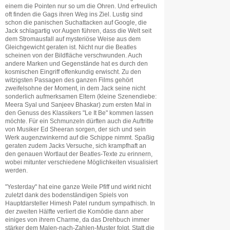
einem die Pointen nur so um die Ohren. Und erfreulich
oft finden die Gags ihren Weg ins Ziel. Lustig sind
schon die panischen Suchattacken auf Google, die
Jack schlagartig vor Augen führen, dass die Welt seit
dem Stromausfall auf mysteriöse Weise aus dem
Gleichgewicht geraten ist. Nicht nur die Beatles
scheinen von der Bildfläche verschwunden. Auch
andere Marken und Gegenstände hat es durch den
kosmischen Eingriff offenkundig erwischt. Zu den
witzigsten Passagen des ganzen Films gehört
zweifelsohne der Moment, in dem Jack seine nicht
sonderlich aufmerksamen Eltern (kleine Szenendiebe:
Meera Syal und Sanjeev Bhaskar) zum ersten Mal in
den Genuss des Klassikers "Le It Be" kommen lassen
möchte. Für ein Schmunzeln dürften auch die Auftritte
von Musiker Ed Sheeran sorgen, der sich und sein
Werk augenzwinkernd auf die Schippe nimmt. Spaßig
geraten zudem Jacks Versuche, sich krampfhaft an
den genauen Wortlaut der Beatles-Texte zu erinnern,
wobei mitunter verschiedene Möglichkeiten visualisiert
werden.
"Yesterday" hat eine ganze Weile Pfiff und wirkt nicht
zuletzt dank des bodenständigen Spiels von
Hauptdarsteller Himesh Patel rundum sympathisch. In
der zweiten Hälfte verliert die Komödie dann aber
einiges von ihrem Charme, da das Drehbuch immer
stärker dem Malen-nach-Zahlen-Muster folgt. Statt die