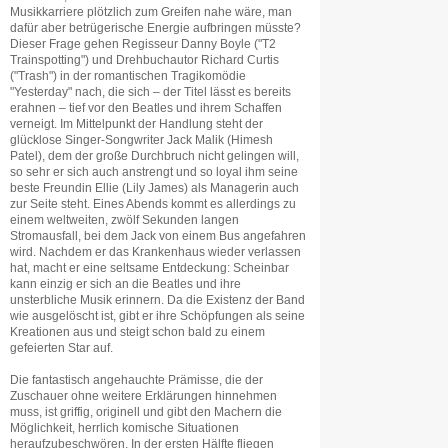
Musikkarriere plötzlich zum Greifen nahe wäre, man
dafür aber betrügerische Energie aufbringen müsste?
Dieser Frage gehen Regisseur Danny Boyle ("T2
Trainspotting") und Drehbuchautor Richard Curtis
("Trash") in der romantischen Tragikomödie
"Yesterday" nach, die sich – der Titel lässt es bereits
erahnen – tief vor den Beatles und ihrem Schaffen
verneigt. Im Mittelpunkt der Handlung steht der
glücklose Singer-Songwriter Jack Malik (Himesh
Patel), dem der große Durchbruch nicht gelingen will,
so sehr er sich auch anstrengt und so loyal ihm seine
beste Freundin Ellie (Lily James) als Managerin auch
zur Seite steht. Eines Abends kommt es allerdings zu
einem weltweiten, zwölf Sekunden langen
Stromausfall, bei dem Jack von einem Bus angefahren
wird. Nachdem er das Krankenhaus wieder verlassen
hat, macht er eine seltsame Entdeckung: Scheinbar
kann einzig er sich an die Beatles und ihre
unsterbliche Musik erinnern. Da die Existenz der Band
wie ausgelöscht ist, gibt er ihre Schöpfungen als seine
Kreationen aus und steigt schon bald zu einem
gefeierten Star auf.
Die fantastisch angehauchte Prämisse, die der
Zuschauer ohne weitere Erklärungen hinnehmen
muss, ist griffig, originell und gibt den Machern die
Möglichkeit, herrlich komische Situationen
heraufzubeschwören. In der ersten Hälfte fliegen