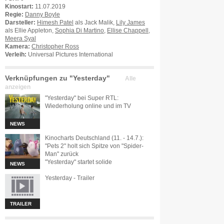
Kinostart:
11.07.2019
Regie:
Danny Boyle
Darsteller:
Himesh Patel
als Jack Malik,
Lily James
als Ellie Appleton,
Sophia Di Martino
,
Ellise Chappell
,
Meera Syal
Kamera:
Christopher Ross
Verleih:
Universal Pictures International
Verknüpfungen zu "Yesterday"
Alle
anzeigen
"Yesterday" bei Super RTL:
Wiederholung online und im TV
NEWS
Kinocharts Deutschland (11. - 14.7.):
"Pets 2" holt sich Spitze von "Spider-
Man" zurück
"Yesterday" startet solide
NEWS
Yesterday - Trailer
TRAILER