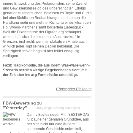
innere Entwicklung des Protagonisten, seine Zweifel
und Gewissensbisse ob des unberechtigten Erfolgs
genauer zu untersuchen, belassen es Boyle und Curtis
bei oberflächlichen Beobachtungen und treiben die
Handlung mehr und mehr in Richtung eines kitschigen
Hollywood-Märchens samt forciertem Liebesglück.
Weil die Erkenntnisse der Figuren arg behauptet
wirken, hält sich die emotionale Ausdruckkraft in
Grenzen. Erst recht, wenn im plakativen Finale auch
wirklich jeder Topf seinen Deckel bekommt. Die
Spritzigkeit des Anfangs ist hier leider endgültig
verflogen.
Fazit: Tragikomödie, die aus ihrem Was-wäre-wenn-
Szenario herrlich witzige Begebenheiten zieht, mit
der Zeit aber ins arg Formelhafte umschlägt.
Christopher Diekhaus
FBW-Bewertung zu
"Yesterday"
Jurybegründung anzeigen
Danny Boyles neuer Film YESTERDAY
fußt auf einer genialen Grundidee, aus
der sich nicht nur eine äußerst
spannende Geschichte entwickelt,