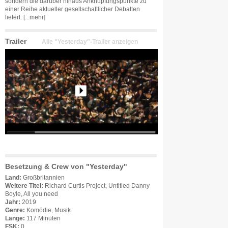
sondern die darüber hinaus Anknüpfungspunkte zu
einer Reihe aktueller gesellschaftlicher Debatten
liefert.
[...mehr]
Trailer
Alle "Yesterday"-Trailer anzeigen
Besetzung & Crew von "Yesterday"
Land:
Großbritannien
Weitere Titel:
Richard Curtis Project, Untitled Danny
Boyle, All you need
Jahr:
2019
Genre:
Komödie, Musik
Länge:
117 Minuten
FSK:
0