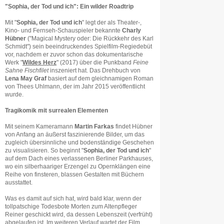
"Sophia, der Tod und ich": Ein wilder Roadtrip
Mit "
Sophia, der Tod und ich
" legt der als Theater-,
Kino- und Fernseh-Schauspieler bekannte
Charly
Hübner
("Magical Mystery oder: Die Rückkehr des Karl
Schmidt") sein beeindruckendes Spielfilm-Regiedebüt
vor, nachdem er zuvor schon das dokumentarische
Werk "
Wildes Herz
" (2017) über die Punkband
Feine
Sahne Fischfilet
inszeniert hat. Das Drehbuch von
Lena May Graf
basiert auf dem gleichnamigen Roman
von Thees Uhlmann, der im Jahr 2015 veröffentlicht
wurde.
Tragikomik mit surrealen Elementen
Mit seinem Kameramann
Martin Farkas
findet Hübner
von Anfang an äußerst faszinierende Bilder, um das
zugleich übersinnliche und bodenständige Geschehen
zu visualisieren. So beginnt "
Sophia, der Tod und ich
"
auf dem Dach eines verlassenen Berliner Parkhauses,
wo ein silberhaariger Erzengel zu Opernklängen eine
Reihe von finsteren, blassen Gestalten mit Büchern
ausstattet.
Was es damit auf sich hat, wird bald klar, wenn der
tollpatschige Todesbote Morten zum Altenpfleger
Reiner geschickt wird, da dessen Lebenszeit (verfrüht)
abgelaufen ist. Im weiteren Verlauf wartet der Film