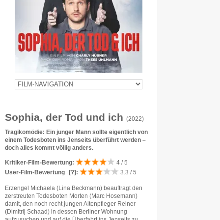
Sophia, der Tod und ich
(2022)
Tragikomödie: Ein junger Mann sollte eigentlich von
einem Todesboten ins Jenseits überführt werden –
doch alles kommt völlig anders.
Kritiker-Film-Bewertung:
4 / 5
User-Film-Bewertung
[?]
:
3.3 / 5
Erzengel Michaela (Lina Beckmann) beauftragt den
zerstreuten Todesboten Morten (Marc Hosemann)
damit, den noch recht jungen Altenpfleger Reiner
(Dimitrij Schaad) in dessen Berliner Wohnung
aufzusuchen und auf die Überfahrt ins Jenseits zu