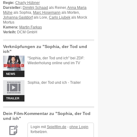
Regie:
Charly Hübner
Darsteller:
Dimitrij Schaad
als Reiner,
Anna Maria
Mühe
als Sophia,
Marc Hosemann
als Morten,
Johanna Gastdorf
als Lore,
Carlo Ljubek
als Morck
Mortus
Kamera:
Martin Farkas
Verleih:
DCM GmbH
Verknüpfungen zu "Sophia, der Tod und
ich"
"Sophia, der Tod und ich" bei ZDF:
Wiederholung online und im TV
NEWS
Sophia, der Tod und ich - Trailer
TRAILER
Dein Film-Kommentar zu "Sophia, der Tod
und ich"
Login mit
Spielfilm.de
-
ohne Login
fortsetzen.