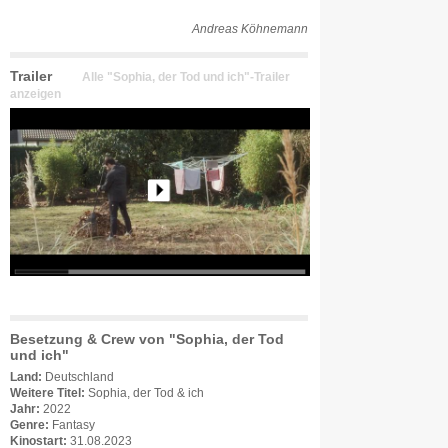
Andreas Köhnemann
Trailer
Alle "Sophia, der Tod und ich"-Trailer
anzeigen
Besetzung & Crew von "Sophia, der Tod
und ich"
Land:
Deutschland
Weitere Titel:
Sophia, der Tod & ich
Jahr:
2022
Genre:
Fantasy
Kinostart:
31.08.2023