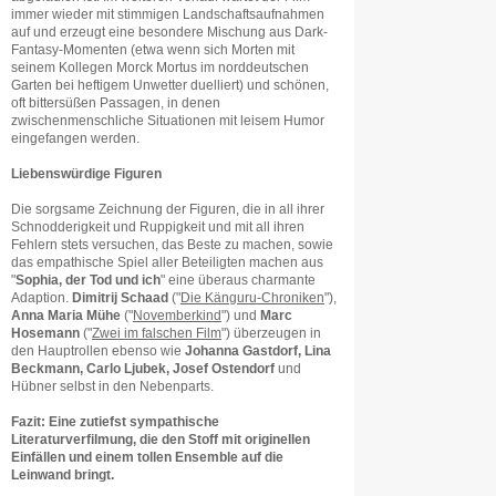
immer wieder mit stimmigen Landschaftsaufnahmen
auf und erzeugt eine besondere Mischung aus Dark-
Fantasy-Momenten (etwa wenn sich Morten mit
seinem Kollegen Morck Mortus im norddeutschen
Garten bei heftigem Unwetter duelliert) und schönen,
oft bittersüßen Passagen, in denen
zwischenmenschliche Situationen mit leisem Humor
eingefangen werden.
Liebenswürdige Figuren
Die sorgsame Zeichnung der Figuren, die in all ihrer
Schnodderigkeit und Ruppigkeit und mit all ihren
Fehlern stets versuchen, das Beste zu machen, sowie
das empathische Spiel aller Beteiligten machen aus
"
Sophia, der Tod und ich
" eine überaus charmante
Adaption.
Dimitrij Schaad
("
Die Känguru-Chroniken
"),
Anna Maria Mühe
("
Novemberkind
") und
Marc
Hosemann
("
Zwei im falschen Film
") überzeugen in
den Hauptrollen ebenso wie
Johanna Gastdorf, Lina
Beckmann, Carlo Ljubek, Josef Ostendorf
und
Hübner selbst in den Nebenparts.
Fazit: Eine zutiefst sympathische
Literaturverfilmung, die den Stoff mit originellen
Einfällen und einem tollen Ensemble auf die
Leinwand bringt.