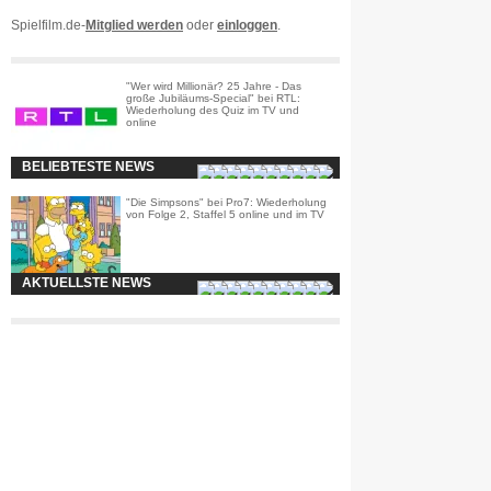
Spielfilm.de-
Mitglied werden
oder
einloggen
.
"Wer wird Millionär? 25 Jahre - Das
große Jubiläums-Special" bei RTL:
Wiederholung des Quiz im TV und
online
BELIEBTESTE NEWS
"Die Simpsons" bei Pro7: Wiederholung
von Folge 2, Staffel 5 online und im TV
AKTUELLSTE NEWS