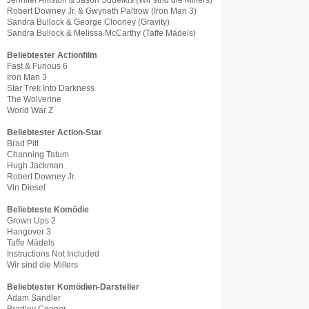
Jennifer Aniston & Jason Sudeikis (Wir sind die Millers)
Robert Downey Jr. & Gwyneth Paltrow (Iron Man 3)
Sandra Bullock & George Clooney (Gravity)
Sandra Bullock & Melissa McCarthy (Taffe Mädels)
Beliebtester Actionfilm
Fast & Furious 6
Iron Man 3
Star Trek Into Darkness
The Wolverine
World War Z
Beliebtester Action-Star
Brad Pitt
Channing Tatum
Hugh Jackman
Robert Downey Jr.
Vin Diesel
Beliebteste Komödie
Grown Ups 2
Hangover 3
Taffe Mädels
Instructions Not Included
Wir sind die Millers
Beliebtester Komödien-Darsteller
Adam Sandler