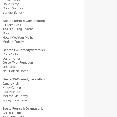
Emma Stone
Halle Berry
Oprah Winfrey
Sandra Bullock
Beste Fernseh-Comedyserie
2 Broke Girls
The Big Bang Theory
Glee
How I Met Your Mother
Modern Family
Bester TV-Comedydarsteller
Chris Colfer
Darren Criss
Jesse Tyler Ferguson
Jim Parsons
Neil Patrick Harris
Beste
TV-Comedydarstellerin
Jane Lynch
Kaley Cuoco
Lea Michele
Melissa McCarthy
Zooey Deschanel
Beste Fernseh-Dramaserie
Chicago Fire