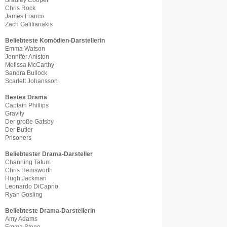
Bradley Cooper
Chris Rock
James Franco
Zach Galifianakis
Beliebteste Komödien-Darstellerin
Emma Watson
Jennifer Aniston
Melissa McCarthy
Sandra Bullock
Scarlett Johansson
Bestes Drama
Captain Phillips
Gravity
Der große Gatsby
Der Butler
Prisoners
Beliebtester Drama-Darsteller
Channing Tatum
Chris Hemsworth
Hugh Jackman
Leonardo DiCaprio
Ryan Gosling
Beliebteste Drama-Darstellerin
Amy Adams