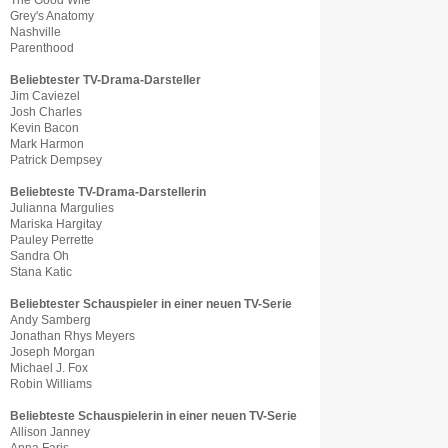
The Good Wife
Grey's Anatomy
Nashville
Parenthood
Beliebtester TV-Drama-Darsteller
Jim Caviezel
Josh Charles
Kevin Bacon
Mark Harmon
Patrick Dempsey
Beliebteste TV-Drama-Darstellerin
Julianna Margulies
Mariska Hargitay
Pauley Perrette
Sandra Oh
Stana Katic
Beliebtester Schauspieler in einer neuen TV-Serie
Andy Samberg
Jonathan Rhys Meyers
Joseph Morgan
Michael J. Fox
Robin Williams
Beliebteste Schauspielerin in einer neuen TV-Serie
Allison Janney