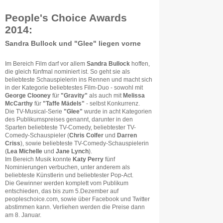
People's Choice Awards
2014:
Sandra Bullock und "Glee" liegen vorne
Im Bereich Film darf vor allem
Sandra Bullock
hoffen,
die gleich fünfmal nominiert ist. So geht sie als
beliebteste Schauspielerin ins Rennen und macht sich
in der Kategorie beliebtestes Film-Duo - sowohl mit
George Clooney
für
"Gravity"
als auch mit
Melissa
McCarthy
für
"Taffe Mädels"
- selbst Konkurrenz.
Die TV-Musical-Serie
"Glee"
wurde in acht Kategorien
des Publikumspreises genannt, darunter in den
Sparten beliebteste TV-Comedy, beliebtester TV-
Comedy-Schauspieler (
Chris Colfer
und
Darren
Criss
), sowie beliebteste TV-Comedy-Schauspielerin
(
Lea Michelle
und
Jane Lynch
).
Im Bereich Musik konnte
Katy Perry
fünf
Nominierungen verbuchen, unter anderem als
beliebteste Künstlerin und beliebtester Pop-Act.
Die Gewinner werden komplett vom Publikum
entschieden, das bis zum 5.Dezember auf
peopleschoice.com, sowie über Facebook und Twitter
abstimmen kann. Verliehen werden die Preise dann
am 8. Januar.