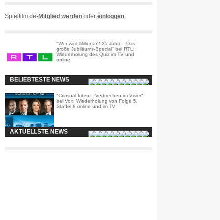
Spielfilm.de-
Mitglied werden
oder
einloggen
.
"Wer wird Millionär? 25 Jahre - Das
große Jubiläums-Special" bei RTL:
Wiederholung des Quiz im TV und
online
BELIEBTESTE NEWS
"Criminal Intent - Verbrechen im Visier"
bei Vox: Wiederholung von Folge 5,
Staffel 8 online und im TV
AKTUELLSTE NEWS