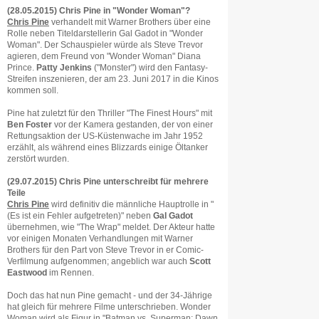
(28.05.2015) Chris Pine in "Wonder Woman"?
Chris Pine
verhandelt mit Warner Brothers über eine
Rolle neben Titeldarstellerin Gal Gadot in "Wonder
Woman". Der Schauspieler würde als Steve Trevor
agieren, dem Freund von "Wonder Woman" Diana
Prince.
Patty Jenkins
("Monster") wird den Fantasy-
Streifen inszenieren, der am 23. Juni 2017 in die Kinos
kommen soll.
Pine hat zuletzt für den Thriller "The Finest Hours" mit
Ben Foster
vor der Kamera gestanden, der von einer
Rettungsaktion der US-Küstenwache im Jahr 1952
erzählt, als während eines Blizzards einige Öltanker
zerstört wurden.
(29.07.2015) Chris Pine unterschreibt für mehrere
Teile
Chris Pine
wird definitiv die männliche Hauptrolle in "
(Es ist ein Fehler aufgetreten)" neben
Gal Gadot
übernehmen, wie "The Wrap" meldet. Der Akteur hatte
vor einigen Monaten Verhandlungen mit Warner
Brothers für den Part von Steve Trevor in er Comic-
Verfilmung aufgenommen; angeblich war auch
Scott
Eastwood
im Rennen.
Doch das hat nun Pine gemacht - und der 34-Jährige
hat gleich für mehrere Filme unterschrieben. Wonder
Woman wird als Figur in "
Batman vs. Superman: Dawn