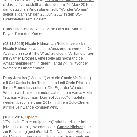
of Justice
" vorgestellt werden, der am 24. März 2016 in
den deutschen Kinos starten soll. "Wonder Woman"
selbst ist dann für den 23. Juni 2017 in den US-
Lichtspielhäusern avisiert.
Chris Pine steht derzeit in Vancouver für "Star Trek
Beyond" vor den Kameras.
(03.11.2015) Nicole Kidman an Rolle interessiert
Nicole Kidman
erwägt, eine Amazone zu werden. Die
Australierin steht "The Wrap" zufolge in Verhandlungen
mit Warner Brothers, eine Rolle als hochrangige
Amazonenkriegerin in deren Fantasy-Film "Wonder
Woman" zu übernehmen.
Patty Jenkins
("Monster") wird die Comic-Verfilmung
mit
Gal Gadot
in der Titelrolle und mit
Chris Pine
als
ihrem Freund inszenieren. Die Figur der Wonder
Woman wird im kommenden Jahr in dem Fantasy-Film
"Batman v Superman: Dawn of Justice" eingeführt
werden, bevor sie dann 2017 mit ihrem Solo-Streifen
auf die Leinwände kommen wird.
(18.01.2016)
Update
"(Es ist ein Fehler aufgetreten)" wird bereits gedreht -
jetzt ist bekannt geworden, dass
Connie Nielsen
noch
zur Besetzung gestoßen ist. Die Dänin wird Hippolyta,
die Mutter der Amazonen-Prinzessin Diana, welcher