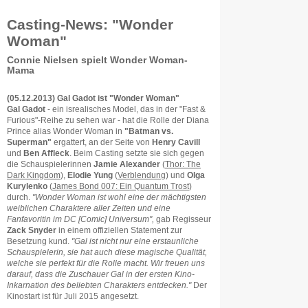
Casting-News: "Wonder
Woman"
Connie Nielsen spielt Wonder Woman-
Mama
(05.12.2013) Gal Gadot ist "Wonder Woman"
Gal Gadot
- ein isrealisches Model, das in der "Fast &
Furious"-Reihe zu sehen war - hat die Rolle der Diana
Prince alias Wonder Woman in
"Batman vs.
Superman"
ergattert, an der Seite von
Henry Cavill
und
Ben Affleck
. Beim Casting setzte sie sich gegen
die Schauspielerinnen
Jamie Alexander
(
Thor: The
Dark Kingdom
),
Elodie Yung
(
Verblendung
) und
Olga
Kurylenko
(
James Bond 007: Ein Quantum Trost
)
durch.
"Wonder Woman ist wohl eine der mächtigsten
weiblichen Charaktere aller Zeiten und eine
Fanfavoritin im DC [Comic] Universum",
gab Regisseur
Zack Snyder
in einem offiziellen Statement zur
Besetzung kund.
"Gal ist nicht nur eine erstaunliche
Schauspielerin, sie hat auch diese magische Qualität,
welche sie perfekt für die Rolle macht. Wir freuen uns
darauf, dass die Zuschauer Gal in der ersten Kino-
Inkarnation des beliebten Charakters entdecken."
Der
Kinostart ist für Juli 2015 angesetzt.