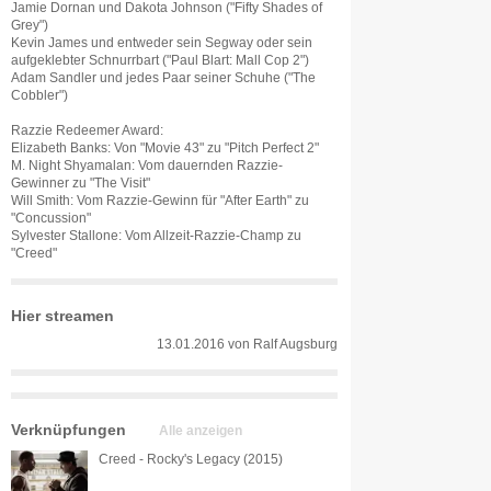
Jamie Dornan und Dakota Johnson ("Fifty Shades of
Grey")
Kevin James und entweder sein Segway oder sein
aufgeklebter Schnurrbart ("Paul Blart: Mall Cop 2")
Adam Sandler und jedes Paar seiner Schuhe ("The
Cobbler")
Razzie Redeemer Award:
Elizabeth Banks: Von "Movie 43" zu "Pitch Perfect 2"
M. Night Shyamalan: Vom dauernden Razzie-
Gewinner zu "The Visit"
Will Smith: Vom Razzie-Gewinn für "After Earth" zu
"Concussion"
Sylvester Stallone: Vom Allzeit-Razzie-Champ zu
"Creed"
Hier streamen
13.01.2016
von
Ralf Augsburg
Verknüpfungen
Alle anzeigen
Creed - Rocky's Legacy (2015)