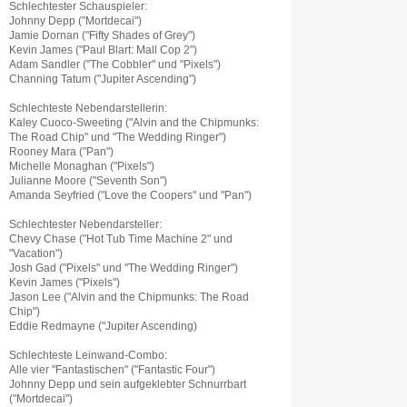
Schlechtester Schauspieler:
Johnny Depp ("Mortdecai")
Jamie Dornan ("Fifty Shades of Grey")
Kevin James ("Paul Blart: Mall Cop 2")
Adam Sandler ("The Cobbler" und "Pixels")
Channing Tatum ("Jupiter Ascending")
Schlechteste Nebendarstellerin:
Kaley Cuoco-Sweeting ("Alvin and the Chipmunks:
The Road Chip" und "The Wedding Ringer")
Rooney Mara ("Pan")
Michelle Monaghan ("Pixels")
Julianne Moore ("Seventh Son")
Amanda Seyfried ("Love the Coopers" und "Pan")
Schlechtester Nebendarsteller:
Chevy Chase ("Hot Tub Time Machine 2" und
"Vacation")
Josh Gad ("Pixels" und "The Wedding Ringer")
Kevin James ("Pixels")
Jason Lee ("Alvin and the Chipmunks: The Road
Chip")
Eddie Redmayne ("Jupiter Ascending)
Schlechteste Leinwand-Combo:
Alle vier "Fantastischen" ("Fantastic Four")
Johnny Depp und sein aufgeklebter Schnurrbart
("Mortdecai")