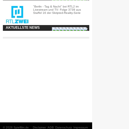
"Berlin - Tag & Nacht" bei RTL2 im
Livestream und TV: Folge 3739 aus
Staffel 16 der Skripted-Reality-Serie
AKTUELLSTE NEWS
© 2026 Spielfilm.de
Disclaimer
AGB
Datenschutz
Impressum