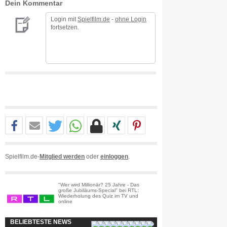
Dein Kommentar
Login mit
Spielfilm.de
-
ohne Login
fortsetzen.
Spielfilm.de-
Mitglied werden
oder
einloggen
.
"Wer wird Millionär? 25 Jahre - Das
große Jubiläums-Special" bei RTL:
Wiederholung des Quiz im TV und
online
BELIEBTESTE NEWS