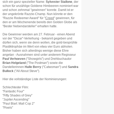
sich ein ganz spezieller Name:
Sylvester Stallone
, der
schon für unzählige Goldene Himbeeren nominiert war
und schon zehnmal "gewinnen" konnte. Damit ist er
der ungekrönte Razzie-Champ. Nun könnte er den
"Razzie Redeemer Award" für "
Creed
" gewinnen, für
den er am Wochenende bereits den Golden Globe als
"Bester Nebendarsteller" erhalten hatte.
Die Gewinner werden am 27. Februar - einen Abend
vor der "Oscar"-Verleihung - bekannt gegeben und
dürfen sich, wenn sie denn wollen, die gold-besprühte
Plastiktrophäe im Wert von etwa vier Euro abholen.
Bisher haben sich allerdings wenige diese Ehre
angetan - Ausnahmen sind unter anderem Regisseur
Paul Verhoeven
("Showgirls") und Drehbuchautor
Brian Helgeland
("The Postman") sowie die
Darstellerinnen
Halle Berry
("Catwoman") und
Sandra
Bullock
("All About Steve").
Hier die vollständige Liste der Nominierungen:
Schlechtester Film:
"Fantastic Four"
"Fifty Shades of Grey"
"Jupiter Ascending"
"Paul Blart: Mall Cop 2"
"Pixels"