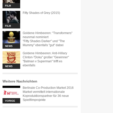
FILM
Fifty Shades of Grey (2015)
FILM
Goldene Himbeeren: "Transformers"
neunmal nominiert
"Fifty Shades Darker" und "The
Mummy" ebenfalls "gut" dabei
NEWS
Goldene Himbeeren: Anti-Hillary
Clinton-"Doku" großer "Gewinner"
"Batman v Superman" trifft es
ebenfalls
NEWS
Weitere Nachrichten
Berlinale Co-Production Market 2016
Market vermittelt internationale
Koproduktionspartner für 36 neue
Spielfilmprojekte
VORIGE