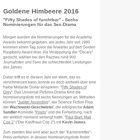
Goldene Himbeere 2016
"Fifty Shades of furchtbar" - Sechs
Nominierungen für das Sex-Drama
Morgen werden die Nominierungen für die Academy
Awards bekannt gegeben; wie jedes Jahr seit 1980
kommen einen Tag zuvor die Anwärter auf den Golden
Raspberry Award dran. Als Veräppelung der "Oscars"
gedacht, wählen bei den Razzies rund 900
Journalisten und Fans die schlechtesten Leistungen
des Jahres.
Dabei trifft es in diesem Jahr ein Werk, das es
verschmerzen kann, konnte es doch weltweit über eine
halbe Milliarde Dollar einspielen: "
Fifty Shades of
Grey
". Das Universal Pictures-Drama führt die
Nominierungsliste mit sechs Nennungen an. Mithalten
können "
Jupiter Ascending
", der Science Fiction-Flop
der
Wachowski-Geschwister
, die erfolgreiche
Adam
Sandler
-Komödie "
Pixels
" und die Fortsetzung, nach
der wirklich niemand verlangt hatte, "
Paul Blart: Mall
Cop 2
" ("Der Kaufhaus Cop 2") mit
Kevin James
.
Zum zweiten Mal wird aber auch der "Karriereretter"-
Preis verliehen. In dessen Nominierungsliste findet