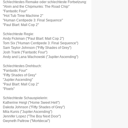
Schlechtestes Remake oder schlechteste Fortsetzung:
"Alvin and the Chipmunks: The Road Chip"
"Fantastic Four"
"Hot Tub Time Machine 2"
"Human Centipede 3: Final Sequence"
"Paul Blart: Mall Cop 2"
Schlechteste Regie:
Andy Fickman ("Paul Blart: Mall Cop 2")
Tom Six ("Human Centipede 3: Final Sequence")
Sam Taylor-Johnson ("Fifty Shades of Grey")
Josh Trank ("Fantastic Four")
Andy and Lana Wachowski ("Jupiter Ascending")
Schlechtestes Drehbuch:
"Fantastic Four"
"Fifty Shades of Grey"
"Jupiter Ascending"
"Paul Blart: Mall Cop 2"
"Pixels"
Schlechteste Schauspielerin:
Katherine Heigl ("Home Sweet Hell")
Dakota Johnson ("Fifty Shades of Grey")
Mila Kunis ("Jupiter Ascending")
Jennifer Lopez ("The Boy Next Door")
Gwyneth Paltrow ("Mortdecai")