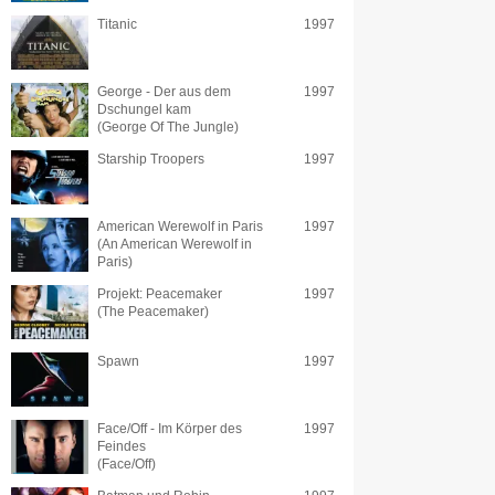
Titanic
1997
George - Der aus dem
1997
Dschungel kam
(George Of The Jungle)
Starship Troopers
1997
American Werewolf in Paris
1997
(An American Werewolf in
Paris)
Projekt: Peacemaker
1997
(The Peacemaker)
Spawn
1997
Face/Off - Im Körper des
1997
Feindes
(Face/Off)