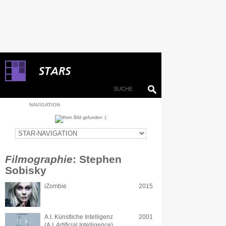
NAVIGATION
Filmographie
: Stephen
Sobisky
iZombie
2015
A.I. Künstliche Intelligenz
2001
(A.I. Artificial Intelligence)