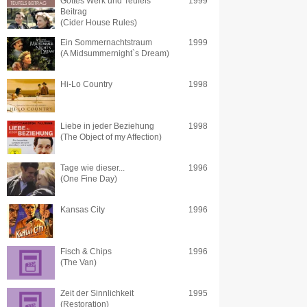
Gottes Werk und Teufels
1999
Beitrag
(Cider House Rules)
Ein Sommernachtstraum
1999
(A Midsummernight`s Dream)
Hi-Lo Country
1998
Liebe in jeder Beziehung
1998
(The Object of my Affection)
Tage wie dieser...
1996
(One Fine Day)
Kansas City
1996
Fisch & Chips
1996
(The Van)
Zeit der Sinnlichkeit
1995
(Restoration)