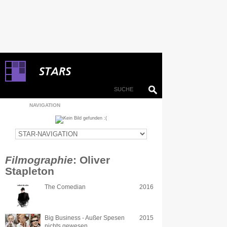
NAVIGATION
Filmographie
: Oliver
Stapleton
The Comedian
2016
Big Business - Außer Spesen
2015
nichts gewesen