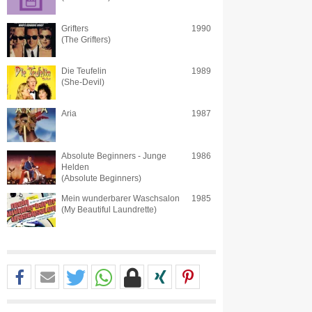
Grifters
1990
(The Grifters)
Die Teufelin
1989
(She-Devil)
Aria
1987
Absolute Beginners - Junge
1986
Helden
(Absolute Beginners)
Mein wunderbarer Waschsalon
1985
(My Beautiful Laundrette)