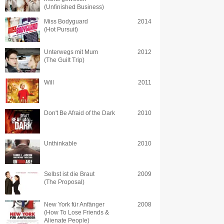
(Unfinished Business)
Miss Bodyguard
2014
(Hot Pursuit)
Unterwegs mit Mum
2012
(The Guilt Trip)
Will
2011
Don't Be Afraid of the Dark
2010
Unthinkable
2010
Selbst ist die Braut
2009
(The Proposal)
New York für Anfänger
2008
(How To Lose Friends &
Alienate People)