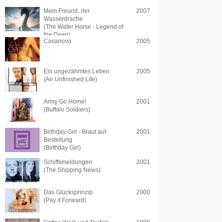
Mein Freund, der
2007
Wasserdrache
(The Water Horse - Legend of
the Deep)
Casanova
2005
Ein ungezähmtes Leben
2005
(An Unfinished Life)
Army Go Home!
2001
(Buffalo Soldiers)
Birthday Girl - Braut auf
2001
Bestellung
(Birthday Girl)
Schiffsmeldungen
2001
(The Shipping News)
Das Glücksprinzip
2000
(Pay it Forward)