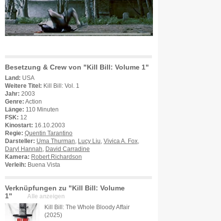
Besetzung & Crew von "Kill Bill: Volume 1"
Land:
USA
Weitere Titel:
Kill Bill: Vol. 1
Jahr:
2003
Genre:
Action
Länge:
110 Minuten
FSK:
12
Kinostart:
16.10.2003
Regie:
Quentin Tarantino
Darsteller:
Uma Thurman
,
Lucy Liu
,
Vivica A. Fox
,
Daryl Hannah
,
David Carradine
Kamera:
Robert Richardson
Verleih:
Buena Vista
Verknüpfungen zu "Kill Bill: Volume
1"
Alle anzeigen
Kill Bill: The Whole Bloody Affair
(2025)