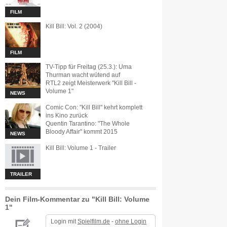
FILM
Kill Bill: Vol. 2 (2004)
FILM
TV-Tipp für Freitag (25.3.): Uma
Thurman wacht wütend auf
RTL2 zeigt Meisterwerk "Kill Bill -
Volume 1"
NEWS
Comic Con: "Kill Bill" kehrt komplett
ins Kino zurück
Quentin Tarantino: "The Whole
Bloody Affair" kommt 2015
NEWS
Kill Bill: Volume 1 - Trailer
TRAILER
Dein Film-Kommentar zu "Kill Bill: Volume
1"
Login mit
Spielfilm.de
-
ohne Login