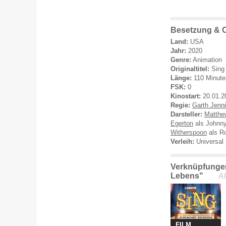
Besetzung & C
Land:
USA
Jahr:
2020
Genre:
Animation
Originaltitel:
Sing
Länge:
110 Minute
FSK:
0
Kinostart:
20.01.2
Regie:
Garth Jenn
Darsteller:
Matthe
Egerton
als Johnn
Witherspoon
als R
Verleih:
Universal 
Verknüpfungen
Lebens"
Al
FILM