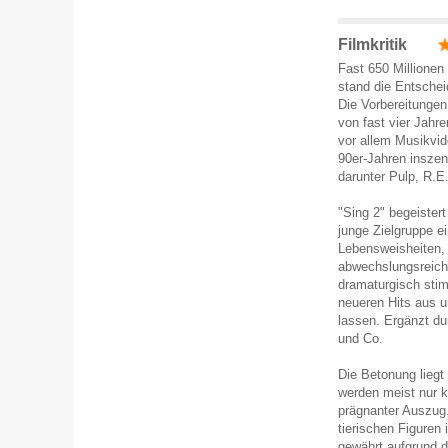
Filmkritik
Fast 650 Millionen 
stand die Entschei
Die Vorbereitungen
von fast vier Jahr
vor allem Musikvid
90er-Jahren inszeni
darunter Pulp, R.
"Sing 2" begeistert
junge Zielgruppe e
Lebensweisheiten,
abwechslungsreiche
dramaturgisch sti
neueren Hits aus u
lassen. Ergänzt du
und Co.
Die Betonung liegt 
werden meist nur k
prägnanter Auszug.
tierischen Figuren 
gewährt aufgrund d