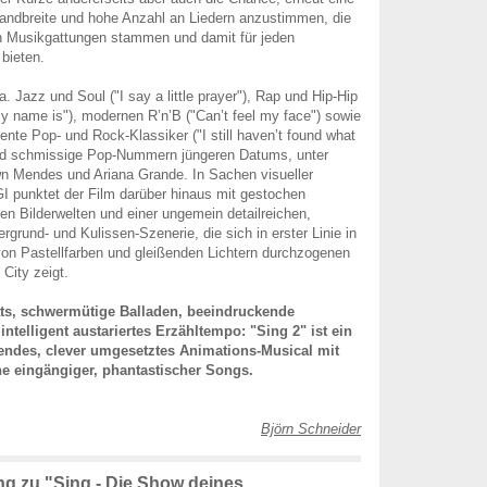
ndbreite und hohe Anzahl an Liedern anzustimmen, die
en Musikgattungen stammen und damit für jeden
bieten.
a. Jazz und Soul ("I say a little prayer"), Rap und Hip-Hip
"My name is"), modernen R’n’B ("Can’t feel my face") sowie
ente Pop- und Rock-Klassiker ("I still haven’t found what
 und schmissige Pop-Nummern jüngeren Datums, unter
 Mendes und Ariana Grande. In Sachen visueller
 punktet der Film darüber hinaus mit gestochen
hen Bilderwelten und einer ungemein detailreichen,
grund- und Kulissen-Szenerie, die sich in erster Linie in
on Pastellfarben und gleißenden Lichtern durchzogenen
City zeigt.
ats, schwermütige Balladen, beeindruckende
ntelligent austariertes Erzähltempo: "Sing 2" ist ein
tendes, clever umgesetztes Animations-Musical mit
he eingängiger, phantastischer Songs.
Björn Schneider
 zu "Sing - Die Show deines