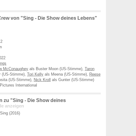
rew von "Sing - Die Show deines Lebens"
 2
n
022
ings
w McConaughey
als Buster Moon (US-Stimme),
Taron
y (US-Stimme),
Tori Kelly
als Meena (US-Stimme),
Reese
osita (US-Stimme),
Nick Kroll
als Gunter (US-Stimme)
Pictures International
 zu "Sing - Die Show deines
le anzeigen
Sing (2016)