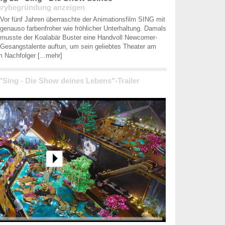
urybegründung anzeigen
Vor fünf Jahren überraschte der Animationsfilm SING mit
genauso farbenfroher wie fröhlicher Unterhaltung. Damals
musste der Koalabär Buster eine Handvoll Newcomer-
Gesangstalente auftun, um sein geliebtes Theater am
Im Nachfolger
[...mehr]
 "Sing - Die Show deines Lebens"-Trailer