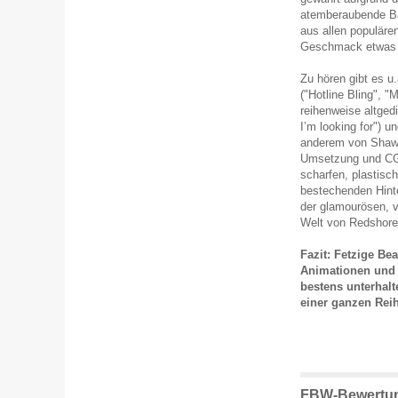
atemberaubende Ba
aus allen populär
Geschmack etwas 
Zu hören gibt es u.
("Hotline Bling", 
reihenweise altgedi
I’m looking for")
anderem von Shawn
Umsetzung und CGI
scharfen, plastisc
bestechenden Hinter
der glamourösen, v
Welt von Redshore 
Fazit: Fetzige Be
Animationen und i
bestens unterhal
einer ganzen Rei
FBW-Bewertung