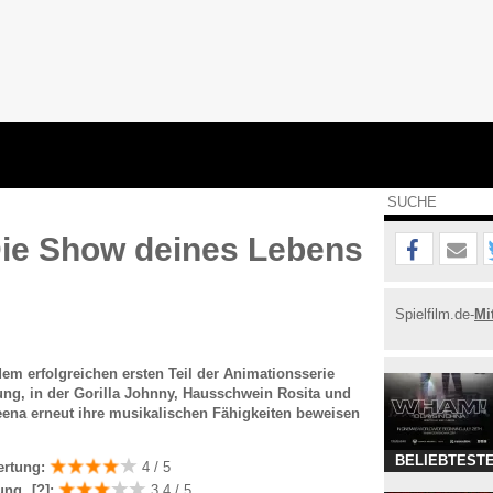
Die Show deines Lebens
Spielfilm.de-
Mi
em erfolgreichen ersten Teil der Animationsserie
zung, in der Gorilla Johnny, Hausschwein Rosita und
eena erneut ihre musikalischen Fähigkeiten beweisen
BELIEBTESTE
ertung:
4 / 5
ung
[?]
:
3.4 / 5