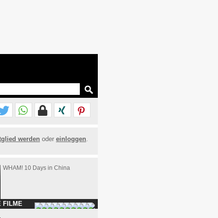
tglied werden
oder
einloggen
.
WHAM! 10 Days in China
 FILME