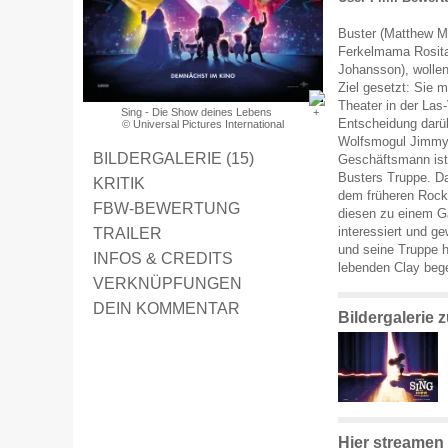
Buster (Matthew M
Ferkelmama Rosita
Johansson), wollen
Ziel gesetzt: Sie 
Theater in der Las
Sing - Die Show deines Lebens
Entscheidung darüb
© Universal Pictures International
Wolfsmogul Jimmy 
BILDERGALERIE (15)
Geschäftsmann ist 
Busters Truppe. Da
KRITIK
dem früheren Rock
FBW-BEWERTUNG
diesen zu einem Ga
TRAILER
interessiert und g
und seine Truppe h
INFOS & CREDITS
lebenden Clay beg
VERKNÜPFUNGEN
DEIN KOMMENTAR
Bildergalerie 
Hier streamen