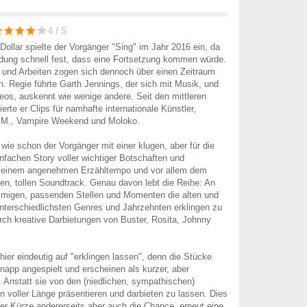
4 / 5
Dollar spielte der Vorgänger "Sing" im Jahr 2016 ein, da
dung schnell fest, dass eine Fortsetzung kommen würde.
 und Arbeiten zogen sich dennoch über einen Zeitraum
en. Regie führte Garth Jennings, der sich mit Musik, und
eos, auskennt wie wenige andere. Seit den mittleren
erte er Clips für namhafte internationale Künstler,
E.M., Vampire Weekend und Moloko.
 wie schon der Vorgänger mit einer klugen, aber für die
infachen Story voller wichtiger Botschaften und
 einem angenehmen Erzähltempo und vor allem dem
n, tollen Soundtrack. Genau davon lebt die Reihe: An
mmigen, passenden Stellen und Momenten die alten und
nterschiedlichsten Genres und Jahrzehnten erklingen zu
rch kreative Darbietungen von Buster, Rosita, Johnny
hier eindeutig auf "erklingen lassen", denn die Stücke
napp angespielt und erscheinen als kurzer, aber
 Anstatt sie von den (niedlichen, sympathischen)
in voller Länge präsentieren und darbieten zu lassen. Dies
er Kürze andererseits aber auch die Chance, erneut eine