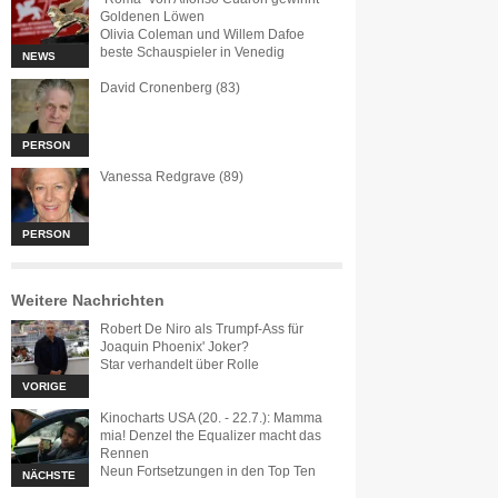
Goldenen Löwen
Olivia Coleman und Willem Dafoe
beste Schauspieler in Venedig
NEWS
David Cronenberg (83)
PERSON
Vanessa Redgrave (89)
PERSON
Weitere Nachrichten
Robert De Niro als Trumpf-Ass für
Joaquin Phoenix' Joker?
Star verhandelt über Rolle
VORIGE
Kinocharts USA (20. - 22.7.): Mamma
mia! Denzel the Equalizer macht das
Rennen
Neun Fortsetzungen in den Top Ten
NÄCHSTE