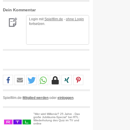
Dein Kommentar
Login mit
Spielfilm.de
-
ohne Login
fortsetzen.
Spielfilm.de-
Mitglied werden
oder
einloggen
.
"Wer wird Millionär? 25 Jahre - Das
große Jubiläums-Special" bei RTL:
Wiederholung des Quiz im TV und
online