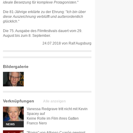
ideale Besetzung für komplexe Protagonisten.
"
Die 81-Jährige erklärte zu der Ehrung: "
Ich bin über
diese Auszeichnung verblüfft und außerordentlich
glücklich
."
Die 75. Ausgabe des Filmfestivals dauert vom 29.
August bis zum 8. September.
24.07.2018
von
Ralf Augsburg
Bildergalerie
Verknüpfungen
Alle anzeigen
Vanessa Redgrave tritt nicht mit Kevin
Spacey auf
Keine Rolle im Film ihres Gatten
Franco Nero
NEWS
"Roma" von Alfonso Cuarón gewinnt