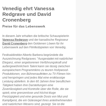
Venedig ehrt Vanessa
Redgrave und David
Cronenberg
Preise für das Lebenswerk
In diesem Jahr erhalten die britische Schauspielerin
Vanessa Redgrave
und der kanadische Regisseur
David Cronenberg
den Goldenen Löwen für ihr
Lebenswerk auf den Filmfestspielen von Venedig.
Festivaldirektor Alberto Barbera begründete die
Auszeichnung Redgraves: "
Ausgestattet mit natürlicher
Eleganz, einer angeborenen Verführungskraft und
außergewöhnlichem Talent kann sie lässig zwischen
europäischem Programmkino zu teuren Hollywood-
Produktionen, von Bühnenauftritten zu TV-Filmen hin-
und herspringen und jedes Mal eine erstklassige
Leistung abliefern. In den 60 Jahren ihrer beruflichen
Tätigkeit haben ihre Darstellungen eine
Zuverlässigkeit und Kontrolle über die Rolle, die sie
spielt, eine grenzenlose und höchst kluge
Freizügigkeit und eine gesunde Dosis von Mut und
Kampfgeist, die ein Gütesiegel ihres anteilnehmenden
und natürlichen Wesens sind, gezeigt.
Sie ist die