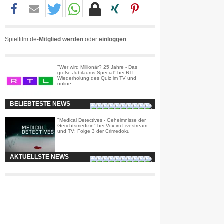
Spielfilm.de-
Mitglied werden
oder
einloggen
.
"Wer wird Millionär? 25 Jahre - Das
große Jubiläums-Special" bei RTL:
Wiederholung des Quiz im TV und
online
BELIEBTESTE NEWS
"Medical Detectives - Geheimnisse der
Gerichtsmedizin" bei Vox im Livestream
und TV: Folge 3 der Crimedoku
AKTUELLSTE NEWS