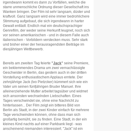
irgendwann kommt es dann zu Vorfällen, welche die
starre unmenschliche Ordnung dieser Gesellschaft ins
Wanken bringen. Der Film ist sehr langsam, düster und
kraftvoll. Ganz langsam wird eine immer bedrohlichere
Stimmung aufgebaut, die sich irgendwann in harter
Gewalt entlädt. Endlich mal ein deutschsprachiger
Genrefilm, der weder seine Herkunft leugnet, noch sich
vor seinen amerikanischen - und in diesem Falle auch
italienischen - Vorbildern verstecken muss. Sehr stark
und bisher einer der herausragendsten Beiträge im
diesjährigen Wettbewerb.
Bereits am zweiten Tag feierte
"
Jack
"
seine Premiere,
ein beklemmendes Drama um zwei vernachlässigte
Geschwister in Berlin, das gestern auch in der dritten
Vorstellung enthusiastischem Applaus erntete. Der
zehnjährige Jack (Ivo Pietzcker) kümmert sich wie ein
Vater um seinen fünfjährigen Bruder Manuel. Ihre
alleinerziehende Mutter arbeitet tagsüber und widmet
sich ansonsten wechselnden Liebschaften. Eines
Tages verschwindet sie, ohne eine Nachricht zu
hinterlassen... Der Film zeigt ein bitteres Bild von
Berlin als Stadt, in der zwei Kinder einfach für mehrere
Tage verschwinden können, ohne dass man sich
großartig bemüht, sie zu finden. Eine Stadt, in der ein
kleines Kind nachts auf einer Parkbank liegt - was
anscheinend niemanden interessiert. "Jack" ist ein