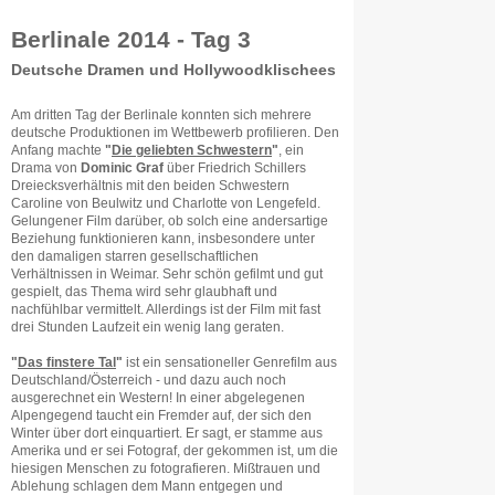
Berlinale 2014 - Tag 3
Deutsche Dramen und Hollywoodklischees
Am dritten Tag der Berlinale konnten sich mehrere
deutsche Produktionen im Wettbewerb profilieren. Den
Anfang machte
"
Die geliebten Schwestern
"
, ein
Drama von
Dominic Graf
über Friedrich Schillers
Dreiecksverhältnis mit den beiden Schwestern
Caroline von Beulwitz und Charlotte von Lengefeld.
Gelungener Film darüber, ob solch eine andersartige
Beziehung funktionieren kann, insbesondere unter
den damaligen starren gesellschaftlichen
Verhältnissen in Weimar. Sehr schön gefilmt und gut
gespielt, das Thema wird sehr glaubhaft und
nachfühlbar vermittelt. Allerdings ist der Film mit fast
drei Stunden Laufzeit ein wenig lang geraten.
"
Das finstere Tal
"
ist ein sensationeller Genrefilm aus
Deutschland/Österreich - und dazu auch noch
ausgerechnet ein Western! In einer abgelegenen
Alpengegend taucht ein Fremder auf, der sich den
Winter über dort einquartiert. Er sagt, er stamme aus
Amerika und er sei Fotograf, der gekommen ist, um die
hiesigen Menschen zu fotografieren. Mißtrauen und
Ablehung schlagen dem Mann entgegen und