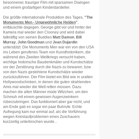
besonnener, trauriger Film mit sparsamen Dialogen
und einem großartigen Kinderdarsteller.
Die größte internationale Produktion des Tages,
"The
Monuments Men - Ungewöhnliche Helden
"
,
enttäuschte dagegen. George gibt vor und hinter der
Kamera mal wieder den Clooney und wird dabei
tatkräftig von seinen Buddies
Matt Damon
,
Bill
Murray
,
John Goodman
und
Jean Dujardin
unterstützt. Die Monuments Men war ein von den USA
ins Leben gerufenes Team von Kunsthistorikern, die
während des Zweiten Weltkriegs versucht haben,
wichtige historische Baudenkmäler und Kunstschätze
vor der Zerstörung durch die Nazis zu bewaren, bzw.
von den Nazis gestohlene Kunstschätze wieder
zurückzuführen. Der Film bietet ein Bild wie in uralten
Hollywoodschinken, in denen die guten strahlenden
Amis mal wieder die Welt retten müssen. Dazu
machen die alten Männer müde Witzchen, um den
Schmuh mit einem gewissen Augenzwinkern
rüberzubringen. Das funktioniert aber gar nicht, und
am Ende gab es sogar ein paar Buhrufe. Echte
Aufregung kam nur einmal auf, als die Vorführung
wegen Kreislaufproblemen eines Zuschauers
kurzzeitig unterbrochen wurde...