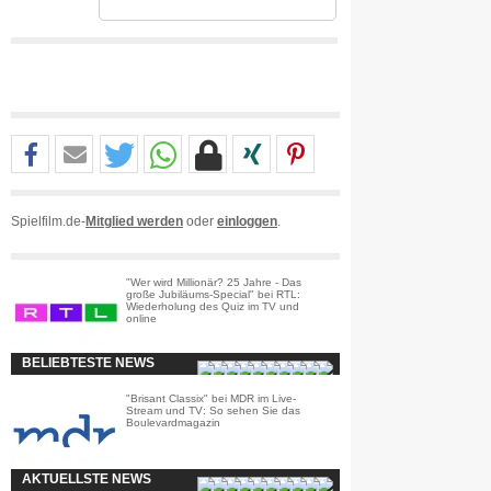
Spielfilm.de-
Mitglied werden
oder
einloggen
.
"Wer wird Millionär? 25 Jahre - Das
große Jubiläums-Special" bei RTL:
Wiederholung des Quiz im TV und
online
BELIEBTESTE NEWS
"Brisant Classix" bei MDR im Live-
Stream und TV: So sehen Sie das
Boulevardmagazin
AKTUELLSTE NEWS