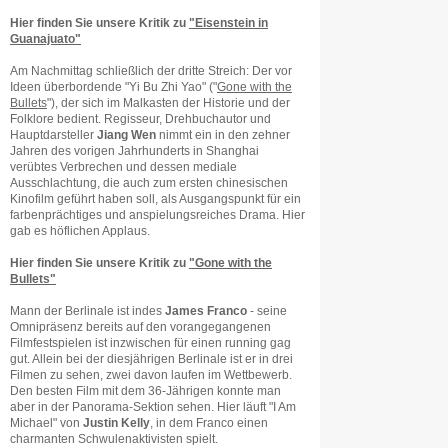
Hier finden Sie unsere Kritik zu
"Eisenstein in
Guanajuato"
Am Nachmittag schließlich der dritte Streich: Der vor
Ideen überbordende "Yi Bu Zhi Yao" ("
Gone with the
Bullets
"), der sich im Malkasten der Historie und der
Folklore bedient. Regisseur, Drehbuchautor und
Hauptdarsteller
Jiang Wen
nimmt ein in den zehner
Jahren des vorigen Jahrhunderts in Shanghai
verübtes Verbrechen und dessen mediale
Ausschlachtung, die auch zum ersten chinesischen
Kinofilm geführt haben soll, als Ausgangspunkt für ein
farbenprächtiges und anspielungsreiches Drama. Hier
gab es höflichen Applaus.
Hier finden Sie unsere Kritik zu
"Gone with the
Bullets"
Mann der Berlinale ist indes
James Franco
- seine
Omnipräsenz bereits auf den vorangegangenen
Filmfestspielen ist inzwischen für einen running gag
gut. Allein bei der diesjährigen Berlinale ist er in drei
Filmen zu sehen, zwei davon laufen im Wettbewerb.
Den besten Film mit dem 36-Jährigen konnte man
aber in der Panorama-Sektion sehen. Hier läuft "I Am
Michael" von
Justin Kelly
, in dem Franco einen
charmanten Schwulenaktivisten spielt.