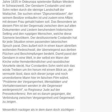
Jahre 1835 in Osteuropa spielender Balkan-Western
in Schwarzweiß. Der Gendarm Costandin und sein
Sohn reiten durch die steinige Landschaft der
Wallachei. Sie suchen einen "Zigeunersklaven", der
seinem Besitzer entlaufen ist und zudem eine Affäre
mit dessen Frau gehabt haben soll. Das Besondere an
diesem Film ist der Gegensatz zwischen dem auf alten
Dokumenten und Liedern beruhendem historischen
Setting und den ruppigen Menschen, welche diese
Szenerie bevölkern. Der desillusionierte Costandin hat
für jede Situation einen passenden lakonischen
Spruch parat. Dies äußert sich in einen kaum abreißen
wollenden Redeschwall, der überwiegend aus derben
Flüchen und Beschimpfungen besteht. Damit passt der
Gendarm in eine Welt, in der selbst ein Mann der
Kirche voller fremdenfeindlicher und rassistischer
Vorurteile steckt. Nur Constantins Sohn sieht sich das
wüste Treiben um ihn herum mit einem Blick an, der
vermuetn lässt, dass sich dieser junge und noch
unverdorbene Mann hier im falschen Film wähnt.
"
Probleme der Vergangenheit, Mentalitäten und
Verhaltensweisen werden in die Gegenwart
weitergereicht
", so Regisseur Jude auf der
Pressekonferenz. Ihm sei es darum gegangen, die
Verbindung zwischen Vergangenheit und Gegenwart
zu zeigen.
Wesentlich nackiger als in dem dann doch züchtigen -