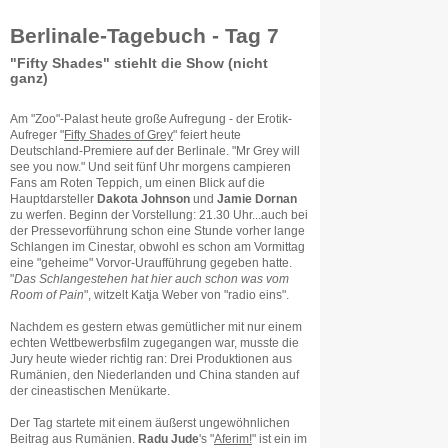
Berlinale-Tagebuch - Tag 7
"Fifty Shades" stiehlt die Show (nicht
ganz)
Am "Zoo"-Palast heute große Aufregung - der Erotik-
Aufreger "
Fifty Shades of Grey
" feiert heute
Deutschland-Premiere auf der Berlinale. "Mr Grey will
see you now." Und seit fünf Uhr morgens campieren
Fans am Roten Teppich, um einen Blick auf die
Hauptdarsteller
Dakota Johnson
und
Jamie Dornan
zu werfen. Beginn der Vorstellung: 21.30 Uhr...auch bei
der Pressevorführung schon eine Stunde vorher lange
Schlangen im Cinestar, obwohl es schon am Vormittag
eine "geheime" Vorvor-Uraufführung gegeben hatte.
"
Das Schlangestehen hat hier auch schon was vom
Room of Pain
", witzelt Katja Weber von "radio eins".
Nachdem es gestern etwas gemütlicher mit nur einem
echten Wettbewerbsfilm zugegangen war, musste die
Jury heute wieder richtig ran: Drei Produktionen aus
Rumänien, den Niederlanden und China standen auf
der cineastischen Menükarte.
Der Tag startete mit einem äußerst ungewöhnlichen
Beitrag aus Rumänien.
Radu Jude
's "
Aferim!
" ist ein im