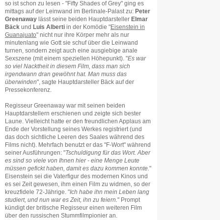
so ist schon zu lesen - "Fifty Shades of Grey" ging es
mittags auf der Leinwand im Berlinale-Palast zu:
Peter
Greenaway
lässt seine beiden Hauptdarsteller
Elmar
Bäck
und
Luis Alberti
in der Komödie "
Eisenstein in
Guanajuato
" nicht nur ihre Körper mehr als nur
minutenlang wie Gott sie schuf über die Leinwand
turnen, sondern zeigt auch eine ausgiebige anale
Sexszene (mit einem speziellen Höhepunkt). "
Es war
so viel Nacktheit in diesem Film, dass man sich
irgendwann dran gewöhnt hat. Man muss das
überwinden
", sagte Hauptdarsteller Bäck auf der
Pressekonferenz.
Regisseur Greenaway war mit seinen beiden
Hauptdarstellern erschienen und zeigte sich bester
Laune. Vielleicht hatte er den freundlichen Applaus am
Ende der Vorstellung seines Werkes registriert (und
das doch sichtliche Leeren des Saales während des
Films nicht). Mehrfach benutzt er das "F-Wort" während
seiner Ausführungen: "
Tschuldigung für das Wort. Aber
es sind so viele von Ihnen hier - eine Menge Leute
müssen gefickt haben, damit es dazu kommen konnte.
"
Eisenstein sei die Vaterfigur des modernen Kinos und
es sei Zeit gewesen, ihm einen Film zu widmen, so der
kreuzfidele 72-Jährige. "
Ich habe ihn mein Leben lang
studiert, und nun war es Zeit, ihn zu feiern.
" Prompt
kündigt der britische Regisseur einen weiteren Film
über den russischen Stummfilmpionier an.