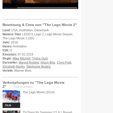
Besetzung & Crew von "The Lego Movie 2"
Land:
USA, Australien, Dänemark
Weitere Titel:
LEGO II; Lego 2; Lego Movie Sequel;
The Lego Movie 2 (3D)
Jahr:
2018
Genre:
Animation
FSK:
6
Kinostart:
07.02.2019
Regie:
Mike Mitchell
,
Trisha Gum
Darsteller:
Margot Robbie
,
Alison Brie
,
Chris Pratt
,
Elizabeth Banks
,
Stephanie Beatriz
Verleih:
Warner Bros.
Verknüpfungen zu "The Lego Movie
2"
Alle anzeigen
The Lego Movie (2014)
FILM
TV-Tipps für Samstag (21.8.): Bogart