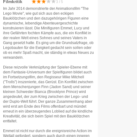
Filmkritik
3 / 5
Im Jahr 2014 demonstrierte der Animationsfilm "The
Lego Movie", wie gut sich aus den eckigen
Bauklötzchen und den dazugehörigen Figuren eine
dynamische, lebendige Abenteuergeschichte
konstruieren lässt. Die Minifiguren Emmet, Lucy und
ihre Gefährten fochten Kämpfe aus, die ein Konflikt in
der realen Welt eines Sohnes und seines Vaters in
Gang gesetzt hatte. Es ging um die Grundsatzfrage, ob
Legobauten für die Ewigkeit gedacht sein sollen oder
ob es mehr Spaß macht, sie ständig in etwas Neues zu
verwandeln.
Diese reizvolle Verknüpfung der Spieler-Ebene mit
dem Fantasie-Universum der Spielfiguren bildet auch
im Fortsetzungsfilm, den Regisseur Mike Mitchell
("Trolls") inszenierte, das Gerüst. Ein Konflikt zwischen
dem Menschenjungen Finn (Jadon Sand) und seiner
kleinen Schwester Bianca (Brooklynn Prince) wird
angedeutet, der zum Krieg zwischen der Lego- und
der Duplo-Welt führt. Der ganze Zusammenhang aber
wird erst am Ende des Films offenbart und mündet
erneut in ein überzeugendes Loblied auf die kindliche
Kreativität, die sich beim Spiel mit den Bauklötzchen
entfaltet.
Emmet ist nicht nur durch die ereignisreiche Action im
Weltall gefordert, sondern auch durch einen inneren