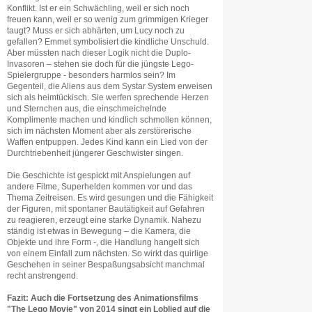
Konflikt. Ist er ein Schwächling, weil er sich noch
freuen kann, weil er so wenig zum grimmigen Krieger
taugt? Muss er sich abhärten, um Lucy noch zu
gefallen? Emmet symbolisiert die kindliche Unschuld.
Aber müssten nach dieser Logik nicht die Duplo-
Invasoren – stehen sie doch für die jüngste Lego-
Spielergruppe - besonders harmlos sein? Im
Gegenteil, die Aliens aus dem Systar System erweisen
sich als heimtückisch. Sie werfen sprechende Herzen
und Sternchen aus, die einschmeichelnde
Komplimente machen und kindlich schmollen können,
sich im nächsten Moment aber als zerstörerische
Waffen entpuppen. Jedes Kind kann ein Lied von der
Durchtriebenheit jüngerer Geschwister singen.
Die Geschichte ist gespickt mit Anspielungen auf
andere Filme, Superhelden kommen vor und das
Thema Zeitreisen. Es wird gesungen und die Fähigkeit
der Figuren, mit spontaner Bautätigkeit auf Gefahren
zu reagieren, erzeugt eine starke Dynamik. Nahezu
ständig ist etwas in Bewegung – die Kamera, die
Objekte und ihre Form -, die Handlung hangelt sich
von einem Einfall zum nächsten. So wirkt das quirlige
Geschehen in seiner Bespaßungsabsicht manchmal
recht anstrengend.
Fazit: Auch die Fortsetzung des Animationsfilms
"The Lego Movie" von 2014 singt ein Loblied auf die