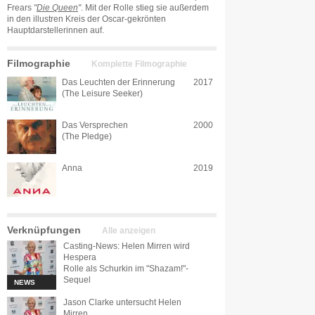
Frears
"
Die Queen
"
. Mit der Rolle stieg sie außerdem
in den illustren Kreis der Oscar-gekrönten
Hauptdarstellerinnen auf.
Filmographie
Komplette Filmographie
Das Leuchten der Erinnerung
2017
(The Leisure Seeker)
Das Versprechen
2000
(The Pledge)
Anna
2019
Verknüpfungen
Alle anzeigen
Casting-News: Helen Mirren wird
Hespera
Rolle als Schurkin im "Shazam!"-
Sequel
NEWS
Jason Clarke untersucht Helen
Mirren