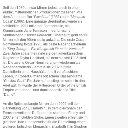
Seit den 1980ern war Mirren jedoch auch in eher
Publikumsfreundlichen Produktionen zu sehen, wie
dem Abenteuerfilm
"Excalibur"
(1981) oder
"Mosquito
Coast"
(1986). Eine gängige Berühmtheit wurde sie
schließlich 1991 mit einer Fernsehrolle, als
Kommissarin Jane Tennison in der britischen
Kriminalserie
"Heißer Verdacht"
. Überhaupt geht es für
Mirren seit den 90ern stetig aufwärts: Die erste Oscar-
Nominierung folgte 1995, als beste Nebendarstellerin
in
"King George – Ein Königreich für mehr Verstand"
.
Zwei Jahre später heiratete sie den amerikanischen
Regisseur Taylor Hackford, mit dem sie seit 1986 liiert
ist. Die zweite Oscar-Nominierung – wiederum als
Nebendarstellerin – erntete sie 2002 für ihre
Darstellerin einer Haushälterin mit verpfuschtem
Leben, in Robert Altmans britischem Klassendrama
"Gosford Park"
. Ein Jahr später stieg sie selbst in den
Adel auf: Ihr wurde der Ritterorden Order of the British
Empire verliehen – und damit der offizielle Titel
"Dame".
An die Spitze gelangte Mirren dann 2005, mit der
Darstellung von
Elisabeth I
. , in dem gleichnamigen
Fernsehzweiteiler. Dafür erntete sie einen Emmy und
2007 einen Golden Globe. Einen zweiten erhielt sie im
gleichen Jahr kurioserweise für die Darstellung einer
weiteren britischen Monarchin: Elizabeth II. in Stephen