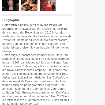
Biographie
Helen Mirren
heißt eigentlich
Ilyena Vasilievna
Mironov
: Ihr Großvater war ein russischer Aristokrat,
der sich nach der Revolution von 1917 in London
niederließ. Ihr Vater, der die Familie unter anderem als
Taxifahrer und freiberuflicher Musiker durchbrachte,
änderte den Familiennamen in den 1950ern. Ihre
Mutter ist das dreizehnte von vierzehn Kindern eines
Metzgers.
Helen folgte zunächst dem Wunsch ihrer Eltern und
startete ein Lehramtstudium. Ihre Schauspielkarriere
begann 1965, als
"Kleopatra"
, für das National Youth
Theatre. Diese Rolle ermöglichte ihr die Aufnahme in
die Royal Shakespeare Company – mit gerade mal 19
Jahren. Als Filmdarstellerin erregte Mirren erst 1979
Aufmerksamkeit, mit dem Historienfilm
"Caligula"
, in
dem sie nackt als Caesonia zu sehen ist. Der Film
wurde häufig als pornographisch eingestuft. Eine
ähnliche "Skandalrolle" übernahm sie zehn Jahre
später, in Peter Greenaways umstrittenen
"Der Koch,
der Dieb, seine Frau & ihr Liebhaber"
. Und 2003 ließ
sie mit fast sechzig Jahren wieder die Hüllen fallen, für
die Komödie
"Kalender Girls"
.