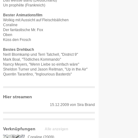
Das weisse Band (Deutschland)
Un prophète (Frankreich)
Bester Animationsfilm
Wolkig mit Aussicht auf Fleischbällchen
Coraline
Der fantastische Mr. Fox
Oben
Küss den Frosch
Bestes Drehbuch
Neill Blomkamp und Terri Tatchell, "District 9"
Mark Boal, "Tödliches Kommando"
Nancy Meyers, "Wenn Liebe so einfach wäre"
Sheldon Turner und Jason Reitman, "Up in the Air"
Quentin Tarantino, "Inglourious Basterds"
Hier streamen
15.12.2009
von
Sira Brand
Verknüpfungen
Alle anzeigen
Coraline (2009)