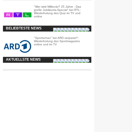
"Wer wird Millionär? 25 Jahre - Das
große Jubiläums-Special" bei RTL:
Wiederholung des Quiz im TV und
online
BELIEBTESTE NEWS
"Sportschau" bei ARD verpasst?:
Wiederholung des Sportmagazins
online und im TV
AKTUELLSTE NEWS