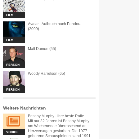
FILM
Avatar - Aufbruch nach Pandora
(2009)
FILM
Matt Damon (55)
PERSON
Woody Harrelson (65)
PERSON
Weitere Nachrichten
Brittany Murphy - ihre beste Rolle
Mit nur 32 Jahren ist Brittany Murphy
am Wochenende überraschend an
Herzversagen gestorben. Die 1977
VORIGE
geborene Schauspielerin stand 1991