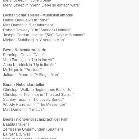
Meryl Streep in "Julie & Julia"
Meryl Streep in "Wenn Liebe so einfach wäre"
Bester Schauspieler - Musical/Komödie
Daniel Day-Lewis in "Nine"
Matt Damon in "Der Informant"
Robert Downey Jr. in "Sherlock Holmes"
Joseph Gordon-Levitt in "(500) Days of Summer"
Michael Stuhlbarg in "A serious Man"
Beste Nebendarstellerin
Penelope Cruz in "Nine"
Vera Farmiga in "Up in the Air"
Anna Kendrick in "Up in the Air"
Mo'Nique in "Precious"
Julianne Moore in "A Single Man"
Bester Nebendarsteller
Christoph Waltz in "Inglourious Basterds"
Christopher Plummer in "The Last Station"
Stanley Tucci in "The Lovely Bones"
Woody Harrelson in "The Messenger"
Matt Damon in "Invictus"
Bester nicht-englischsprachiger Film
Baarita (Italien)
Zerrissene Umarmungen (Spanien)
La Nana (Chile)