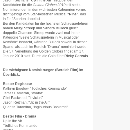
Jason Reitmans
"Up in the Air"
liegt bei den
Kandidaten für die
Golden Globes 2010
mit sechs
Nominierungen in den wichtigsten Kategorien vorne,
dicht gefolgt vom Star-besetzten Musical
"Nine"
, das
in fünf Sparten dabei ist.
Bei den Kandidaten für die höchsten Schauspielehren
haben
Meryl Streep
und
Sandra Bullock
gleich
doppelte Chancen: Streep wurde zwei mal in der
Kategorie "Beste Schauspielerin in Musical oder
Komödie" bedacht, während Bullock sowohl in dieser
Sparte, als auch im Bereich "Drama" nominiert wurde.
Die 57. Verleihung der Golden Globes findet am 17.
Januar 2010 statt. Durch die Gala führt
Ricky Gervais
.
Die wichtigsten Nominierungen (Bereich Film) im
Überblick:
Bester Regisseur
Kathryn Bigelow, "Tödliches Kommando"
James Cameron, "Avatar"
Clint Eastwood, "Invictus"
Jason Reitman, "Up in the Air"
Quentin Tarantino, "Inglourious Basterds"
Bester Film - Drama
Up in the Air
Tödliches Kommando