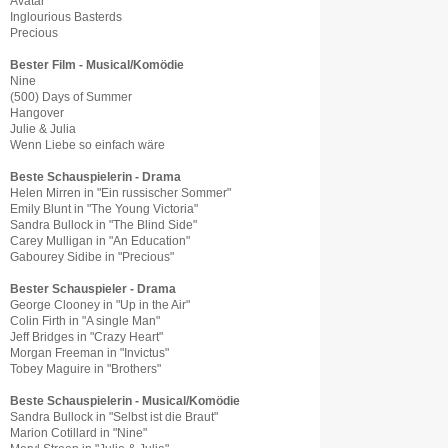
Avatar
Inglourious Basterds
Precious
Bester Film - Musical/Komödie
Nine
(500) Days of Summer
Hangover
Julie & Julia
Wenn Liebe so einfach wäre
Beste Schauspielerin - Drama
Helen Mirren in "Ein russischer Sommer"
Emily Blunt in "The Young Victoria"
Sandra Bullock in "The Blind Side"
Carey Mulligan in "An Education"
Gabourey Sidibe in "Precious"
Bester Schauspieler - Drama
George Clooney in "Up in the Air"
Colin Firth in "A single Man"
Jeff Bridges in "Crazy Heart"
Morgan Freeman in "Invictus"
Tobey Maguire in "Brothers"
Beste Schauspielerin - Musical/Komödie
Sandra Bullock in "Selbst ist die Braut"
Marion Cotillard in "Nine"