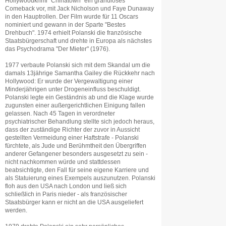
Hollywoodkrimi "Chinatown" ein grandioses
Comeback vor, mit Jack Nicholson und Faye Dunaway
in den Hauptrollen. Der Film wurde für 11 Oscars
nominiert und gewann in der Sparte "Bestes
Drehbuch". 1974 erhielt Polanski die französische
Staatsbürgerschaft und drehte in Europa als nächstes
das Psychodrama "Der Mieter" (1976).
1977 verbaute Polanski sich mit dem Skandal um die
damals 13jährige Samantha Gailey die Rückkehr nach
Hollywood: Er wurde der Vergewaltigung einer
Minderjährigen unter Drogeneinfluss beschuldigt.
Polanski legte ein Geständnis ab und die Klage wurde
zugunsten einer außergerichtlichen Einigung fallen
gelassen. Nach 45 Tagen in verordneter
psychiatrischer Behandlung stellte sich jedoch heraus,
dass der zuständige Richter der zuvor in Aussicht
gestellten Vermeidung einer Haftstrafe - Polanski
fürchtete, als Jude und Berühmtheit den Übergriffen
anderer Gefangener besonders ausgesetzt zu sein -
nicht nachkommen würde und stattdessen
beabsichtigte, den Fall für seine eigene Karriere und
als Statuierung eines Exempels auszunutzen. Polanski
floh aus den USA nach London und ließ sich
schließlich in Paris nieder - als französischer
Staatsbürger kann er nicht an die USA ausgeliefert
werden.