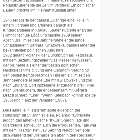
das Konzentrationslager in Mauthausen (Österreich).
Polanski überlebte die Zeit im Versteck: Ein polnischer
Bauern brachte ihn in einem Kuhstall unter.
1946 ergatterte der damasl 13jährige eine Rolle in
einem Hörspiel und arbeitete danach als
Kinderdarsteller in Krakau. Später studierte er an der
Filmhochschule Łódź und machte 1959 seinen
Abschluss. Im selben Jahr heiratete er die junge
Schauspielerin Barbara Kwiatowska, damals einer der
bekanntesten polnischen Jungstars.
1962 gelang Polanski der Durchbruch als Regisseur,
mit dem Beziehungsthriller "Das Messer im Wasser",
der bis heute als einer der besten polnischen
Nachkriegsfilme gilt und eine Oscanominierung für
den besten fremdsprachigen Film erhielt. Im selben
Jahr beendete er seine Ehe mit Kwiatowska und zog
nach England. Dort inszenierte er zunächst drei Filme
nach Drehbüchern, die er gemeinsam mit
Gérard
Brach
schrieb: "Ekel", "Wenn Katelbach kommt" (beide
1965) und "Tanz der Vampire" (1967).
Die Hautrolle in letzterem sollte eigentlich der
Rotschopf Jill St. John spielen. Polanski favorisierte
jedoch das amerikanische "It"-Girl Sharon Tate und
überzeugte schließlich auch die Produzenten. Tate war
mit dem Haarstylisten Jay Sebring verlobt, verliebte
sich während der Dreharbeiten aber in den Regisseur.