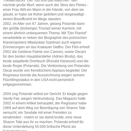
Theaterstücks "Der Tod und das Mädchen" den
nächste große Wurf, wenn auch die Story des Filmes -
einer Frau fällt ein Mann in die Hände, von dem sie
glaubt, er habe sie früher gefoltert und vergewaltigt -
einem Boxofficehit im Wege standen.
2002, im Alter von 67 Jahren, gelang Polanski dann
der größte (bisherige) Triumpf seiner Karriere, mit
einem ähnlich unbequemen Thema: Mit "Der Pianist"
verarbeitete er neben der Biographie des polnischen
Klavierspielers Władysław Szpilman auch eigene
Erinnerungen an das Krakauer Gettho. Der Film erhielt
2002 die Goldene Palme von Cannes, sowie Oscars
für den besten Hauptdarsteller (Adrien Brody), das
beste adaptierte Drehbuch (Ronald Harwood) und die
beste Regie (Polanski). Die Verkündung von Polanskis
Oscar wurde von frenetischem Applaus begleitet. Der
Regisseur konnte die Auszeichnung wegen seinem
Flüchtlingsstatus in den USA nicht persönlich
entgegennehmen.
2004 zog Polanski selbst vor Gericht: Er klagte gegen
Vanity Fair, wegen Verleumdung. Das Magazin hatte
2002 in einem Artikel behauptet, der Regisseur habe
1969 auf dem Weg zur Beerdigung von Sharon Tate
versucht, ein Sexdate mit einer Fremden zu
verabreden - indem er sie damit lockte, eine neue
Sharon Tate aus ihr zu machen. Polanski erhielt für
diese Unterstellung 50.000 britische Pfund als