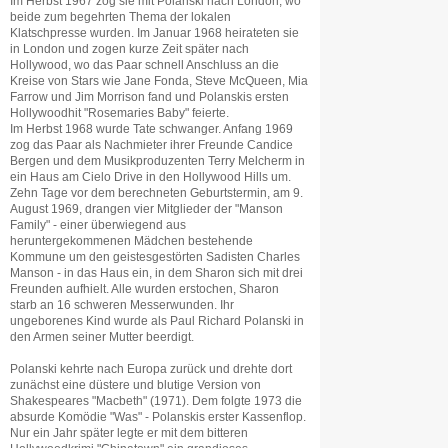
Im Herbst 1967 zog sie mit Polanski nach London, wo
beide zum begehrten Thema der lokalen
Klatschpresse wurden. Im Januar 1968 heirateten sie
in London und zogen kurze Zeit später nach
Hollywood, wo das Paar schnell Anschluss an die
Kreise von Stars wie Jane Fonda, Steve McQueen, Mia
Farrow und Jim Morrison fand und Polanskis ersten
Hollywoodhit "Rosemaries Baby" feierte.
Im Herbst 1968 wurde Tate schwanger. Anfang 1969
zog das Paar als Nachmieter ihrer Freunde Candice
Bergen und dem Musikproduzenten Terry Melcherm in
ein Haus am Cielo Drive in den Hollywood Hills um.
Zehn Tage vor dem berechneten Geburtstermin, am 9.
August 1969, drangen vier Mitglieder der "Manson
Family" - einer überwiegend aus
heruntergekommenen Mädchen bestehende
Kommune um den geistesgestörten Sadisten Charles
Manson - in das Haus ein, in dem Sharon sich mit drei
Freunden aufhielt. Alle wurden erstochen, Sharon
starb an 16 schweren Messerwunden. Ihr
ungeborenes Kind wurde als Paul Richard Polanski in
den Armen seiner Mutter beerdigt.
Polanski kehrte nach Europa zurück und drehte dort
zunächst eine düstere und blutige Version von
Shakespeares "Macbeth" (1971). Dem folgte 1973 die
absurde Komödie "Was" - Polanskis erster Kassenflop.
Nur ein Jahr später legte er mit dem bitteren