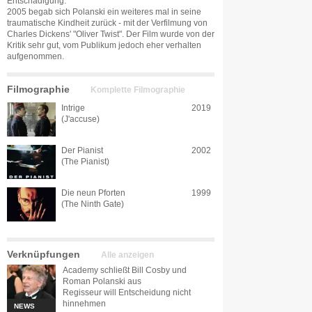
Entschädigung.
2005 begab sich Polanski ein weiteres mal in seine
traumatische Kindheit zurück - mit der Verfilmung von
Charles Dickens' "Oliver Twist". Der Film wurde von der
Kritik sehr gut, vom Publikum jedoch eher verhalten
aufgenommen.
Filmographie
Komplette Filmographie
Intrige
2019
(J'accuse)
Der Pianist
2002
(The Pianist)
Die neun Pforten
1999
(The Ninth Gate)
Verknüpfungen
Alle anzeigen
Academy schließt Bill Cosby und
Roman Polanski aus
Regisseur will Entscheidung nicht
hinnehmen
NEWS