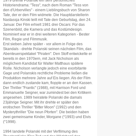
1979 drehte Polanski ein sehr persönliches
Historiendrama: "Tess", nach dem Roman "Tess von
den d'Urbervilles" - einem Lieblingsbuch von Sharon
Tate, der er den Film widmete. Die Hauptdarstellerin
Nastassja Kinski teilt mit Tate den Geburtstag, den 24.
Januar. Der Film erhielt 1981 drei Oscars: Für das
Szenenbild, die Kamera und das Kostümdesign.
Nominiert war er in drei weiteren Kategorien - Bester
Film, Regie und Filmmusik.
Erst sieben Jahre später - vor allem in Folge des
Skandals - drehte Polanski seinen nächsten Film, das
Abenteuerspektakel "Piraten". Den Stoff entwickelte er
bereits in den 1970ern, mit Jack Nicholson als
möglichem Kandidat für Walter Matthaus spätere
Rolle. Nicholson verlangte jedoch eine exorbitante
Gage und Polanskis rechtliche Probleme ließen die
Produktion mehrere Jahre auf Eis liegen. Als der Film
dann endlich zustande kam, floppte er an den Kassen.
Der Thriller "Frantic" (1988), mit Harrison Ford und
Emmanuelle Seigner, war zumindest bei den Kritikern
angesehen. 1989 heiratete Polanski die damals
23jährige Seigner. Mit ihr drehte er später den
erotischen Thriller "Bitter Moon" (1992) und den
Mysterythriller "Die neun Pforten". Die beiden haben
zwei gemeinsame Kinder, Morgane (*1993) und Elvis
(*1998).
1994 landete Polanski mit der Verfilmung des